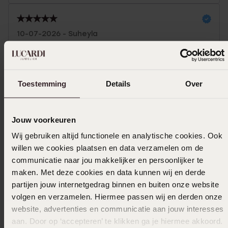
10-07-2026 - Suheyla
Toon meer
Toestemming
Details
Over
Selecteer maat & bestel
Jouw voorkeuren
Wij gebruiken altijd functionele en analytische cookies. Ook
Ook leuk voor jou
willen we cookies plaatsen en data verzamelen om de
communicatie naar jou makkelijker en persoonlijker te
maken. Met deze cookies en data kunnen wij en derde
partijen jouw internetgedrag binnen en buiten onze website
volgen en verzamelen. Hiermee passen wij en derden onze
website, advertenties en communicatie aan jouw interesses
aan. Door op ‘accepteren’ te klikken ga je hiermee akkoord.