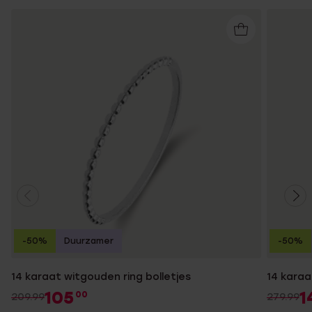
-50%
Duurzamer
-50%
14 karaat witgouden ring bolletjes
14 karaa
105
1
00
209.99
279.99