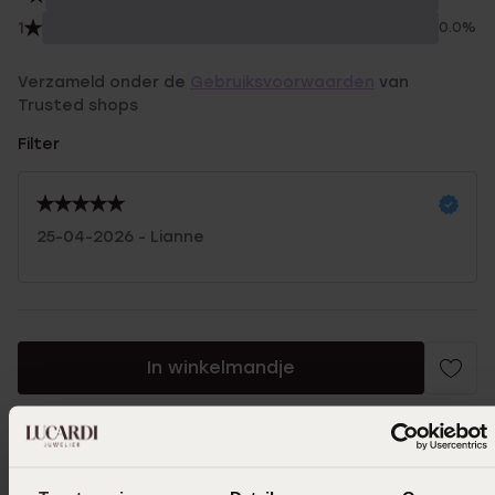
1
0.0%
Verzameld onder de
Gebruiksvoorwaarden
van
Trusted shops
Filter
25-04-2026 - Lianne
In winkelmandje
Ook leuk voor jou