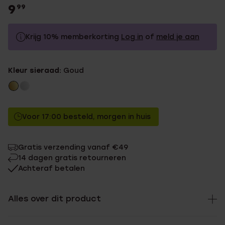
9
99
Krijg 10% memberkorting
Log in
of
meld je aan
9.99
Zonder memberkorting
Kleur sieraad:
Goud
8.99
Met memberkorting
Voor 17:00 besteld, morgen in huis
Gratis verzending vanaf €49
14 dagen gratis retourneren
Achteraf betalen
Alles over dit product