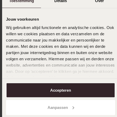
Toestemming
Details
Over
Jouw voorkeuren
Wij gebruiken altijd functionele en analytische cookies. Ook
willen we cookies plaatsen en data verzamelen om de
communicatie naar jou makkelijker en persoonlijker te
maken. Met deze cookies en data kunnen wij en derde
partijen jouw internetgedrag binnen en buiten onze website
volgen en verzamelen. Hiermee passen wij en derden onze
website, advertenties en communicatie aan jouw interesses
aan. Door op ‘accepteren’ te klikken ga je hiermee akkoord.
Je kunt je voorkeuren altijd weer aanpassen. Lees er meer
over in ons
cookiebeleid
.
Duurzamer
Duurza
Accepteren
Stainless steel goldplated bedel met parel
Stainles
12
9
Aanpassen
99
99