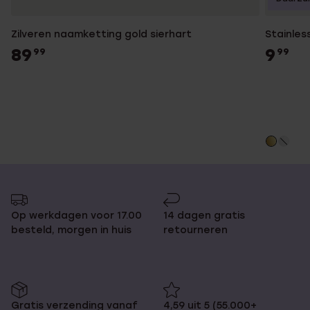
Zilveren naamketting gold sierhart
Stainles
89
9
99
99
Op werkdagen voor 17.00
14 dagen gratis
besteld, morgen in huis
retourneren
Gratis verzending vanaf
4,59 uit 5 (55.000+