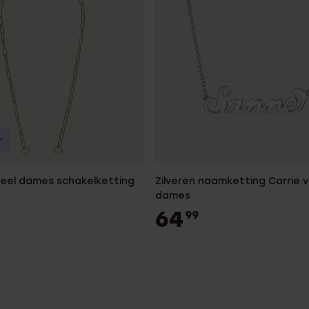
r
teel dames schakelketting
Zilveren naamketting Carrie 
dames
64
99