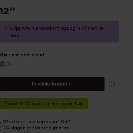
12
99
Krijg 10% memberkorting
Log in
of
meld je
aan
12.99
Zonder memberkorting
Kleur sieraad:
Goud
11.69
Met memberkorting
In winkelmandje
Voor 17:00 besteld, morgen in huis
Gratis verzending vanaf €49
14 dagen gratis retourneren