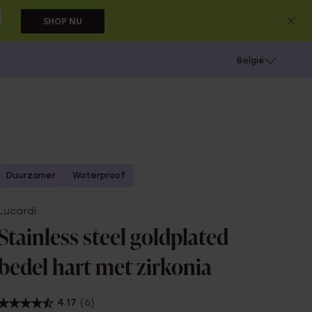
SHOP NU
e
Gaatjes schieten
België
Duurzamer
Waterproof
Lucardi
Stainless steel goldplated
bedel hart met zirkonia
4.17
(6)