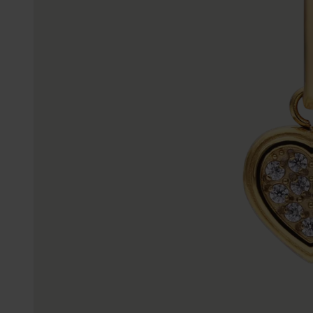
Gepersonaliseerde
Disney
juwelen
K3
Enkelbandjes
Accessoires