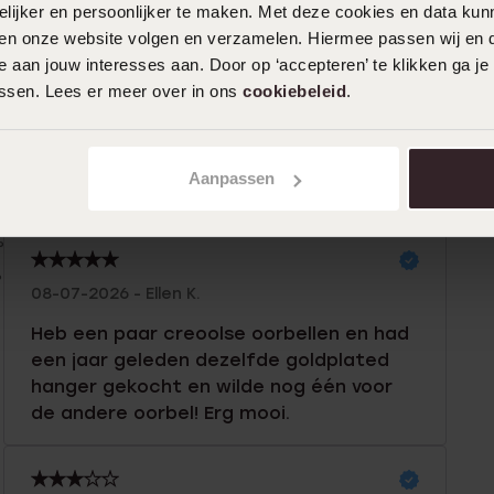
ijker en persoonlijker te maken. Met deze cookies en data kunn
iten onze website volgen en verzamelen. Hiermee passen wij en 
n
Filter
 aan jouw interesses aan. Door op ‘accepteren’ te klikken ga je
assen. Lees er meer over in ons
cookiebeleid
.
%
03-08-2026 - Sheila M.
%
Aanpassen
Ik vind het prachtig In me ketting
%
%
%
08-07-2026 - Ellen K.
Heb een paar creoolse oorbellen en had
een jaar geleden dezelfde goldplated
hanger gekocht en wilde nog één voor
de andere oorbel! Erg mooi.