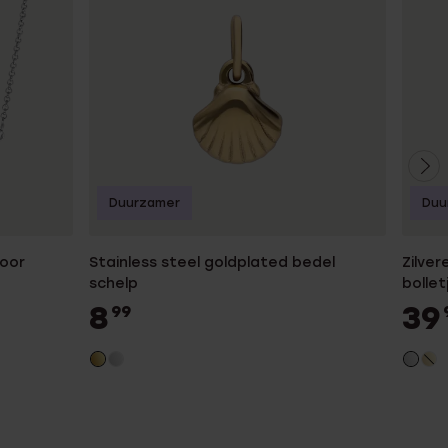
Duurzamer
Duu
voor
Stainless steel goldplated bedel
Zilve
schelp
bollet
8
39
99