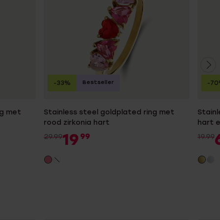
Bestseller
-33%
-7
ng met
Stainless steel goldplated ring met
Stainl
rood zirkonia hart
hart e
19
99
29.99
19.99