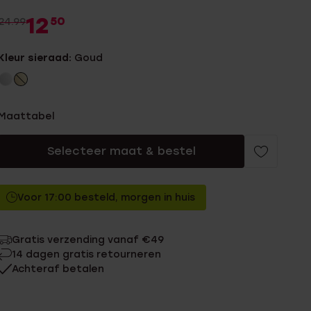
12
50
24.99
Kleur sieraad:
Goud
Maattabel
Selecteer maat & bestel
Voor 17:00 besteld, morgen in huis
Gratis verzending vanaf €49
14 dagen gratis retourneren
Achteraf betalen