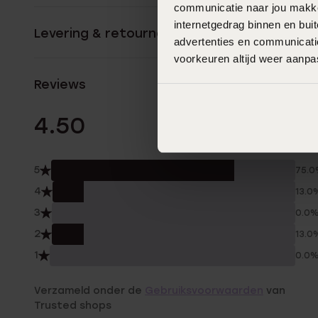
communicatie naar jou makkel
internetgedrag binnen en bu
Levering & retourneren
advertenties en communicatie
voorkeuren altijd weer aanp
Reviews
8 Beoordelinge
4.50
5
75.
4
13.0
3
0.0
2
13.0
1
0.0
Verzameld onder de
Gebruiksvoorwaarden
van
Trusted shops