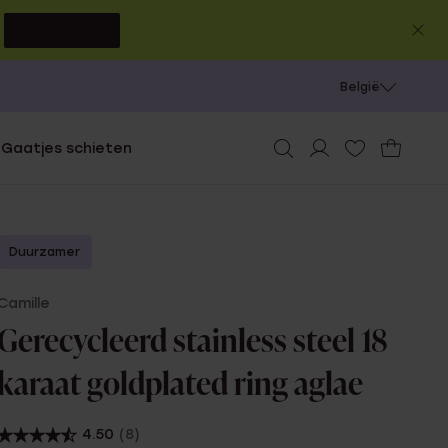
0
SHOP NU
België
e
Gaatjes schieten
Duurzamer
Camille
Gerecycleerd stainless steel 18
karaat goldplated ring aglae
4.50
(8)