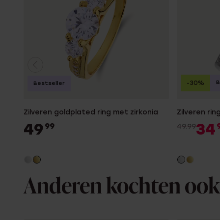
B
-30%
Bestseller
Zilveren goldplated ring met zirkonia
Zilveren rin
49
34
99
49.99
Anderen kochten ook