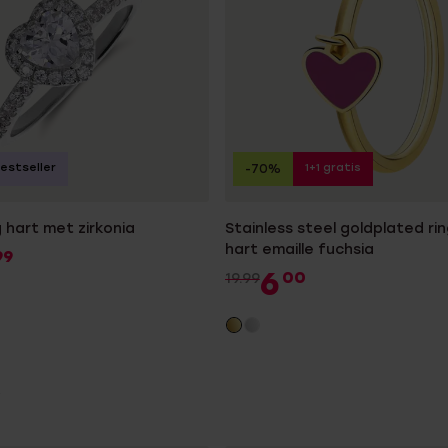
estseller
1+1 gratis
-70%
g hart met zirkonia
Stainless steel goldplated ri
hart emaille fuchsia
99
6
00
19.99