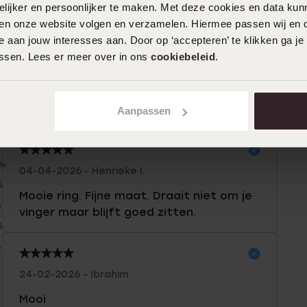
ijker en persoonlijker te maken. Met deze cookies en data kunn
iten onze website volgen en verzamelen. Hiermee passen wij en 
 aan jouw interesses aan. Door op ‘accepteren’ te klikken ga je
assen. Lees er meer over in ons
cookiebeleid
.
Aanpassen
n
Filter
0%
04-04-2026 - Henrieke I.
%
Mooie ring. Fijne maat. Draait niet om je
%
vinger maar blijft goed zitten.
%
%
24-02-2026 - Ibrahim
Mooi