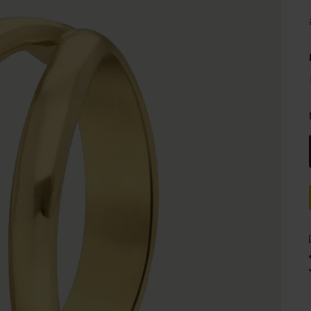
75+
Naam oorbellen
es