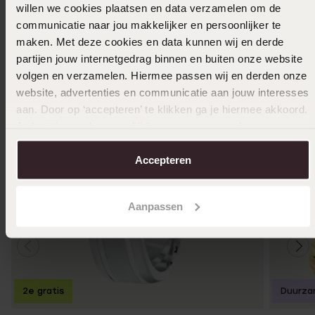
willen we cookies plaatsen en data verzamelen om de
Ook leuk voor jou
communicatie naar jou makkelijker en persoonlijker te
maken. Met deze cookies en data kunnen wij en derde
partijen jouw internetgedrag binnen en buiten onze website
volgen en verzamelen. Hiermee passen wij en derden onze
website, advertenties en communicatie aan jouw interesses
aan. Door op ‘accepteren’ te klikken ga je hiermee akkoord.
Je kunt je voorkeuren altijd weer aanpassen. Lees er meer
over in ons
cookiebeleid
.
Accepteren
Aanpassen
2e gratis
Duurza