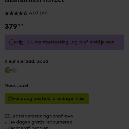
4.83
(41)
379
99
Krijg 10% memberkorting
Log in
of
meld je aan
379.99
Zonder memberkorting
Kleur sieraad:
Goud
341.99
Met memberkorting
Maattabel
Vandaag besteld, dinsdag in huis
Gratis verzending vanaf €49
14 dagen gratis retourneren
Achteraf betalen