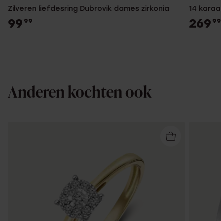
Zilveren liefdesring Dubrovik dames zirkonia
14 karaa
99
269
99
99
Anderen kochten ook