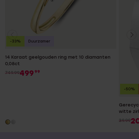
-33%
Duurzamer
14 Karaat geelgouden ring met 10 diamanten
0,08ct
499
99
749.99
-50%
Gerecycl
witte zi
2
39.99