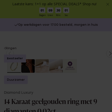
Laatste kans: 1+1 op alle SPECIAL DEALS* Shop nu!
01
09
30
01
Dagen
Uren
Min
Sec
Op werkdagen voor 17.00 besteld, morgen in huis
You
Ringen
are
Bestseller
here:
Duurzamer
Diamond Luxury
14 Karaat geelgouden ring met 9
diamanten 0,02ct