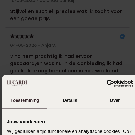
16-05-2026 - Jolanda Dumaij
Stijlvol en subtiel, precies wat ik zocht voor
een goede prijs.
04-05-2026 - Anja V.
Vind hem prachtig ik had ervoor
gespaard,en was nu in de aanbieding ik had
geluk. Ik draag hem alleen in het weekend
omdat ik er zuinig op ben.
Toon meer
Toestemming
Details
Over
Jouw voorkeuren
Selecteer maat & bestel
Wij gebruiken altijd functionele en analytische cookies. Ook