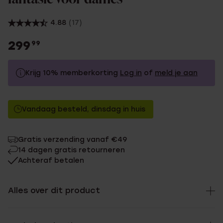
4.88
(17)
299
99
Krijg 10% memberkorting
Log in
of
meld je aan
299.99
Zonder memberkorting
Vandaag besteld, dinsdag in huis
269.99
Met memberkorting
Gratis verzending vanaf €49
14 dagen gratis retourneren
Achteraf betalen
Alles over dit product