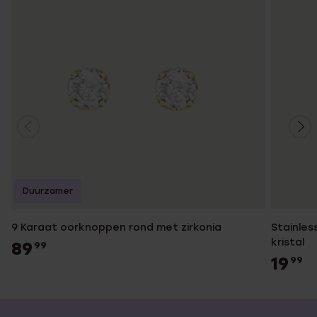
Duurzamer
9 Karaat oorknoppen rond met zirkonia
Stainles
kristal
89
99
19
99