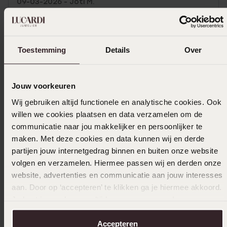
09-03-2026 - Joti M.
Toon meer
Toestemming
Details
Over
In winkelmandje
Jouw voorkeuren
Wij gebruiken altijd functionele en analytische cookies. Ook
Ook leuk voor jou
willen we cookies plaatsen en data verzamelen om de
communicatie naar jou makkelijker en persoonlijker te
maken. Met deze cookies en data kunnen wij en derde
partijen jouw internetgedrag binnen en buiten onze website
volgen en verzamelen. Hiermee passen wij en derden onze
website, advertenties en communicatie aan jouw interesses
aan. Door op ‘accepteren’ te klikken ga je hiermee akkoord.
Je kunt je voorkeuren altijd weer aanpassen. Lees er meer
over in ons
cookiebeleid
.
Accepteren