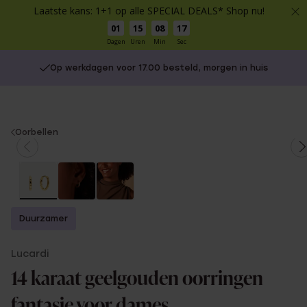
Laatste kans: 1+1 op alle SPECIAL DEALS* Shop nu!
01
15
08
17
Dagen
Uren
Min
Sec
Op werkdagen voor 17.00 besteld, morgen in huis
You
Oorbellen
are
here:
Duurzamer
Lucardi
14 karaat geelgouden oorringen
fantasie voor dames