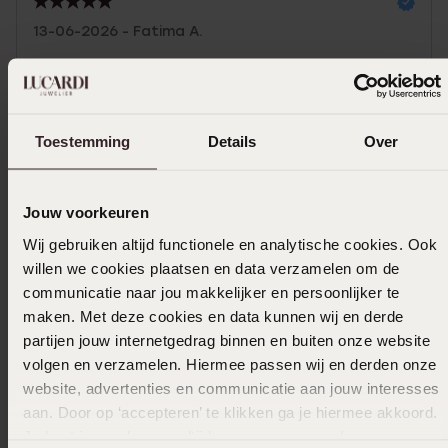
13-06-2026 - Fatima A.
Toon meer
Toestemming
Details
Over
In winkelmandje
Jouw voorkeuren
Wij gebruiken altijd functionele en analytische cookies. Ook
Ook leuk voor jou
willen we cookies plaatsen en data verzamelen om de
communicatie naar jou makkelijker en persoonlijker te
maken. Met deze cookies en data kunnen wij en derde
partijen jouw internetgedrag binnen en buiten onze website
volgen en verzamelen. Hiermee passen wij en derden onze
website, advertenties en communicatie aan jouw interesses
aan. Door op ‘accepteren’ te klikken ga je hiermee akkoord.
Je kunt je voorkeuren altijd weer aanpassen. Lees er meer