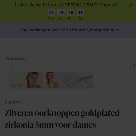
Laatste kans: 1+1 op alle SPECIAL DEALS* Shop nu!
02
19
18
13
Dagen
Uren
Min
Sec
Op werkdagen voor 17.00 besteld, morgen in huis
You
Oorbellen
are
here:
Lucardi
Zilveren oorknoppen goldplated
zirkonia 5mm voor dames