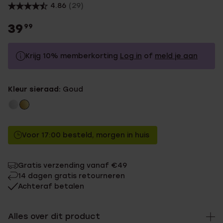
4.86
(29)
39
99
Krijg 10% memberkorting
Log in
of
meld je aan
39.99
Zonder memberkorting
Kleur sieraad:
Goud
35.99
Met memberkorting
Voor 17:00 besteld, morgen in huis
Gratis verzending vanaf €49
14 dagen gratis retourneren
Achteraf betalen
Alles over dit product