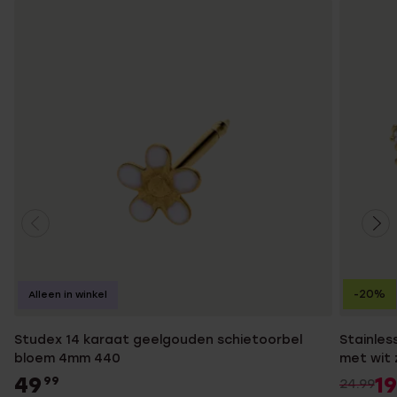
-20%
Alleen in winkel
Studex 14 karaat geelgouden schietoorbel
Stainles
bloem 4mm 440
met wit 
49
19
99
24.99