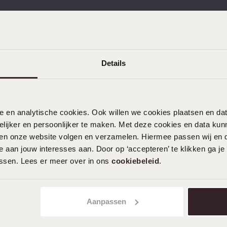
gratis retourneren
Gratis verzending vanaf
Details
nele en analytische cookies. Ook willen we cookies plaatsen en 
KLANTENDIENST
ijker en persoonlijker te maken. Met deze cookies en data kunn
iten onze website volgen en verzamelen. Hiermee passen wij en 
Veelgestelde vragen
 aan jouw interesses aan. Door op ‘accepteren’ te klikken ga je
Contact
assen. Lees er meer over in ons
cookiebeleid
.
Service
Actievoorwaarden
Aanpassen