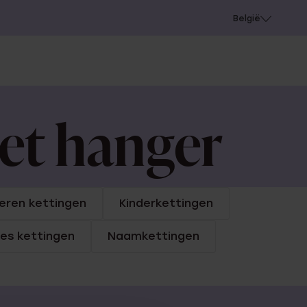
e
Gaatjes schieten
België
met hanger
eren kettingen
Kinderkettingen
jes kettingen
Naamkettingen