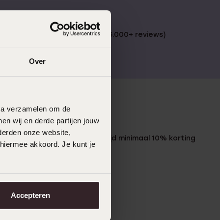
 €49
4,59 uit 5 (55.000+ reviews)
Over
data verzamelen om de
LUCARDI MEMBER
en wij en derde partijen jouw
derden onze website,
Word member en ontvang altijd minimaal 10% korting
 hiermee akkoord. Je kunt je
op al jouw aankopen
Meld je aan
Accepteren