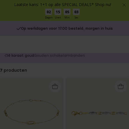
Laatste kans: 1+1 op alle SPECIAL DEALS* Shop nu!
02
15
05
03
Dagen
Uren
Min
Sec
Op werkdagen voor 17.00 besteld, morgen in huis
You
14 karaat goud
Gouden schakelarmbanden
are
here:
7
producten