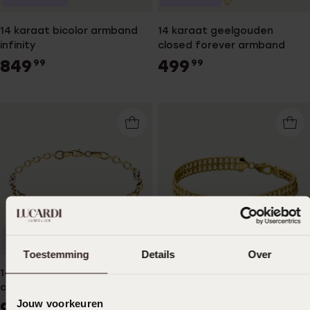
14 karaat bicolor armband
14 karaat geelgouden
infinity
closed forever armband
849
499
99
99
Duurzamer
Bestseller
Toestemming
Details
Over
14 karaat bicolor armband
14 Karaat geelgouden
cirkel zirkonia
armband gourmet
Jouw voorkeuren
949
1499
99
99