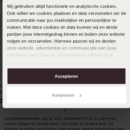
Wij gebruiken altijd functionele en analytische cookies.
Ook willen we cookies plaatsen en data verzamelen om de
communicatie naar jou makkelijker en persoonlijker te
maken. Met deze cookies en data kunnen wij en derde
partijen jouw internetgedrag binnen en buiten onze website
volgen en verzamelen. Hiermee passen wij en derden
onze website, advertenties en communicatie aan jouw
interesses aan. Door op ‘accepteren’ te klikken ga je
hiermee akkoord. Je kunt je voorkeuren altijd weer
aanpassen. Lees er meer over in ons
cookiebeleid
.
Duurzamer
Accepteren
14 karaat geelgouden
armband jasseron schakel
Aanpassen
339
99
1
Huidige
Ga
Schakelarmbanden zijn er voor iedereen! Of je nu een man,
pagina
naar
vrouw, jongen of meisje bent, het past bij iedere look. Ze
pagina
kunnen in stijlen verschillen. Een stoere zware schakel kan een