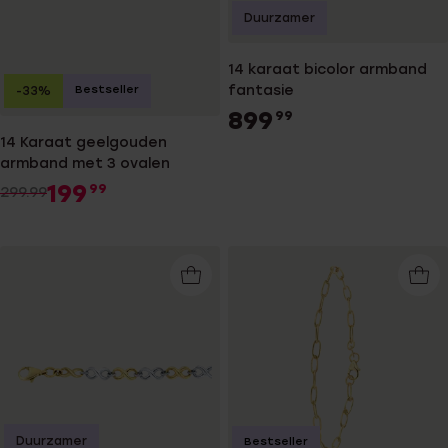
Duurzamer
14 karaat bicolor armband
fantasie
Bestseller
-33%
899
99
14 Karaat geelgouden
armband met 3 ovalen
199
99
299.99
Duurzamer
Bestseller