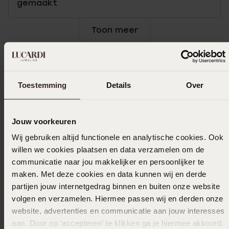
gemaakt
Toon meer
In winkelmandje
Toestemming
Details
Over
Ook leuk voor jou
Jouw voorkeuren
Wij gebruiken altijd functionele en analytische cookies. Ook
willen we cookies plaatsen en data verzamelen om de
communicatie naar jou makkelijker en persoonlijker te
maken. Met deze cookies en data kunnen wij en derde
partijen jouw internetgedrag binnen en buiten onze website
volgen en verzamelen. Hiermee passen wij en derden onze
website, advertenties en communicatie aan jouw interesses
aan. Door op ‘accepteren’ te klikken ga je hiermee akkoord.