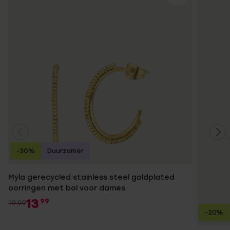
-30%
Duurzamer
Myla gerecycled stainless steel goldplated
oorringen met bol voor dames
13
99
19.99
-20%