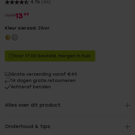
4.76
(46)
13
99
19.99
Kleur sieraad:
Zilver
Voor 17:00 besteld, morgen in huis
Gratis verzending vanaf €49
14 dagen gratis retourneren
Achteraf betalen
Alles over dit product
Onderhoud & tips