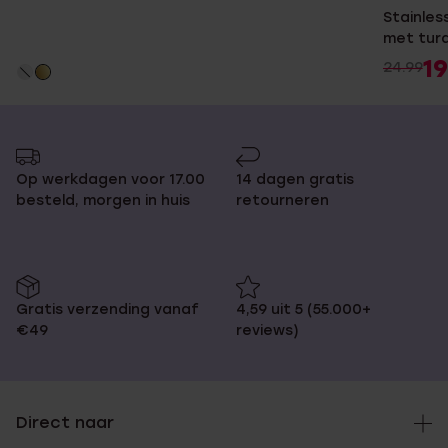
Stainles
met tur
19
24.99
Op werkdagen voor 17.00
14 dagen gratis
besteld, morgen in huis
retourneren
Gratis verzending vanaf
4,59 uit 5 (55.000+
€49
reviews)
Direct naar