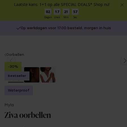
Laatste kans: 1+1 op alle SPECIAL DEALS* Shop nu!
02
17
21
56
Dagen
Uren
Min
Sec
Op werkdagen voor 17.00 besteld, morgen in huis
You
Oorbellen
are
-30%
here:
Bestseller
Waterproof
Myla
Ziva oorbellen