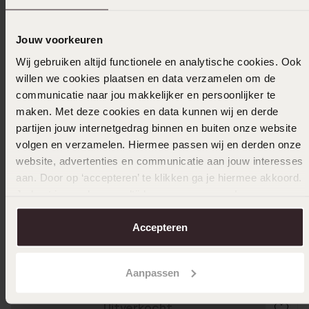
11-01-2026 - Rita B.
Jouw voorkeuren
Wij gebruiken altijd functionele en analytische cookies. Ook
willen we cookies plaatsen en data verzamelen om de
29-12-2025 - Lieke v.
communicatie naar jou makkelijker en persoonlijker te
maken. Met deze cookies en data kunnen wij en derde
partijen jouw internetgedrag binnen en buiten onze website
volgen en verzamelen. Hiermee passen wij en derden onze
website, advertenties en communicatie aan jouw interesses
03-11-2024 - Wanda
aan. Door op ‘accepteren’ te klikken ga je hiermee akkoord.
Heel fijntjes en toch heel mooi voor mijn
Je kunt je voorkeuren altijd weer aanpassen. Lees er meer
kleindochter
over in ons
cookiebeleid
.
Accepteren
Toon meer
Aanpassen
Uitverkocht