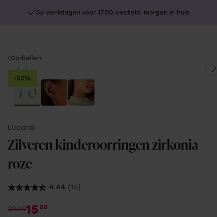
Op werkdagen voor 17.00 besteld, morgen in huis
You
Oorbellen
are
-50%
here:
Lucardi
Zilveren kinderoorringen zirkonia
roze
4.44
(16)
15
00
29.99