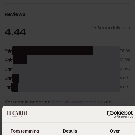
Reviews
16 Beoordelingen
4.44
5
75.0%
4
13.0%
3
0.0%
2
6.0%
1
6.0%
Verzameld onder de
Gebruiksvoorwaarden
van
Trusted shops
Filter
Toestemming
Details
Over