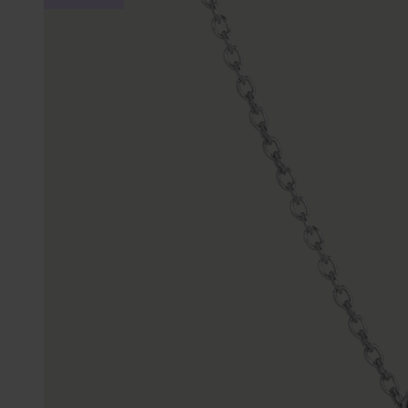
Gepersonaliseerde
Disney
juwelen
K3
Enkelbandjes
Accessoires