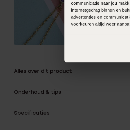
communicatie naar jou makkel
internetgedrag binnen en bu
advertenties en communicatie
voorkeuren altijd weer aanp
Alles over dit product
Onderhoud & tips
Specificaties