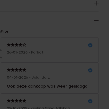
n
Filter
%
26-01-2026 - Farhat
0%
%
%
04-01-2026 - Jolanda v.
%
Ook deze aankoop was weer geslaagd
25-10-2025 - Krishna Maya Adhikari