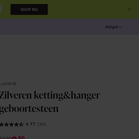
6
SHOP NU
e
Gaatjes schieten
België
Lucardi
Zilveren ketting&hanger
geboortesteen
4.77
(30)
90
32.99