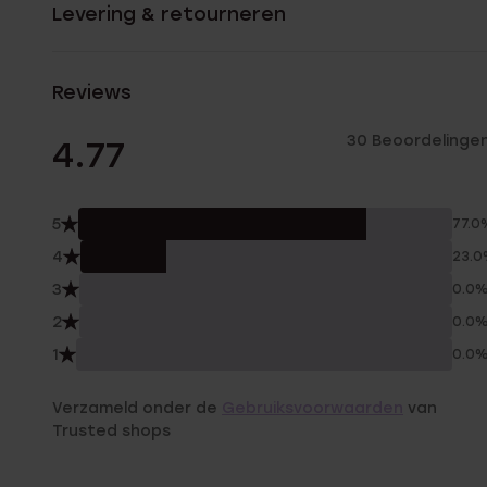
Levering & retourneren
Reviews
30 Beoordelinge
4.77
5
77.0
4
23.
3
0.0
2
0.0
1
0.0
Verzameld onder de
Gebruiksvoorwaarden
van
Trusted shops