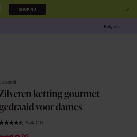
SHOP NU
e
Gaatjes schieten
België
Lucardi
Zilveren ketting gourmet
gedraaid voor dames
4.55
(11)
00
19.99