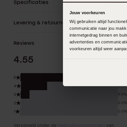
Specificaties
Jouw voorkeuren
Wij gebruiken altijd functio
Levering & retourneren
communicatie naar jou makkel
internetgedrag binnen en bu
advertenties en communicatie
Reviews
voorkeuren altijd weer aanp
11 Beoordelinge
4.55
5
64.
4
27.0
3
9.0%
2
0.0
1
0.0
Verzameld onder de
Gebruiksvoorwaarden
van