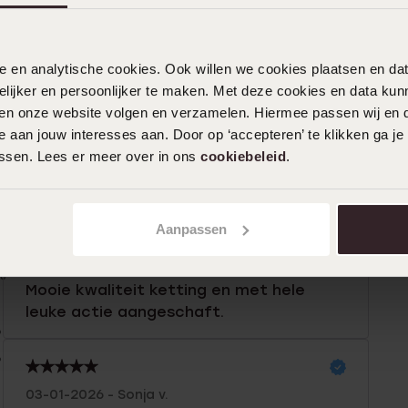
nele en analytische cookies. Ook willen we cookies plaatsen en 
ijker en persoonlijker te maken. Met deze cookies en data kunn
iten onze website volgen en verzamelen. Hiermee passen wij en 
 aan jouw interesses aan. Door op ‘accepteren’ te klikken ga je
assen. Lees er meer over in ons
cookiebeleid
.
n
Filter
Aanpassen
0%
12-02-2026 - Rianne S.
%
Mooie kwaliteit ketting en met hele
leuke actie aangeschaft.
%
%
03-01-2026 - Sonja v.