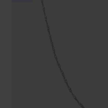
Gepersonaliseerde
Disney
juwelen
K3
Enkelbandjes
Accessoires