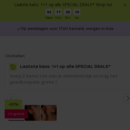
Laatste kans: 1+1 op alle SPECIAL DEALS* Shop nu!
02
17
20
10
Dagen
Uren
Min
Sec
Op werkdagen voor 17.00 besteld, morgen in huis
You
Oorbellen
are
Laatste kans: 1+1 op alle SPECIAL DEALS*
here:
Voeg 2 items toe aan je winkelmandje en krijg het
goedkoopste gratis.
*
-50%
1+1 gratis