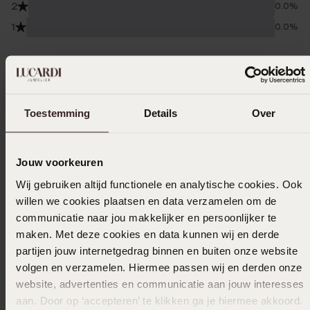
2
0.0%
1
0.0%
Verzameld onder de
Gebruiksvoorwaarden
van
Trusted shops
Filter
Toestemming
Details
Over
11-03-2026 - Stanka R.
Jouw voorkeuren
Heel mooi
Wij gebruiken altijd functionele en analytische cookies. Ook
willen we cookies plaatsen en data verzamelen om de
communicatie naar jou makkelijker en persoonlijker te
maken. Met deze cookies en data kunnen wij en derde
25-09-2025 - Didem U.
partijen jouw internetgedrag binnen en buiten onze website
volgen en verzamelen. Hiermee passen wij en derden onze
Erg blij met ons aankoop me dochter is er
website, advertenties en communicatie aan jouw interesses
blij mee en ze zitten erg comfortabel vooral
aan. Door op ‘accepteren’ te klikken ga je hiermee akkoord.
met kleine. Meisjes is dat een ideaal keuze