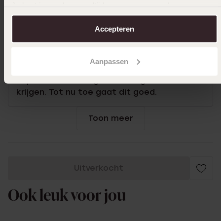
Je kunt je voorkeuren altijd weer aanpassen. Lees er meer
over in ons
cookiebeleid
.
Accepteren
04-03-2025 - Marianne
Mijn dochter heeft deze leuke oorbellen zelf
Aanpassen
uitgezocht. Ze heeft ze nu een week, we
hopen dat ze hier geen uitslag van zou
krijgen. Tot nu toe gaat dit goed.
Toon meer
Uitverkocht
Ook leuk voor jou