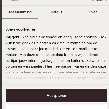
Toestemming
Details
Over
Levering & retourneren
Jouw voorkeuren
Selecteer maat & bestel
Wij gebruiken altijd functionele en analytische cookies. Ook
willen we cookies plaatsen en data verzamelen om de
communicatie naar jou makkelijker en persoonlijker te
Ook leuk voor jou
maken. Met deze cookies en data kunnen wij en derde
partijen jouw internetgedrag binnen en buiten onze website
volgen en verzamelen. Hiermee passen wij en derden onze
website, advertenties en communicatie aan jouw interesses
Anderen kochten ook
aan. Door op ‘accepteren’ te klikken ga je hiermee akkoord.
Je kunt je voorkeuren altijd weer aanpassen. Lees er meer
over in ons
cookiebeleid
.
Accepteren