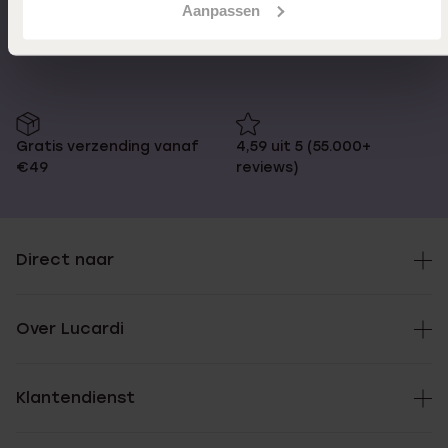
Aanpassen
Op werkdagen voor 17.00
14 dagen gratis
besteld, morgen in huis
retourneren
Gratis verzending vanaf
4,59 uit 5 (55.000+
€49
reviews)
Direct naar
Over Lucardi
Klantendienst