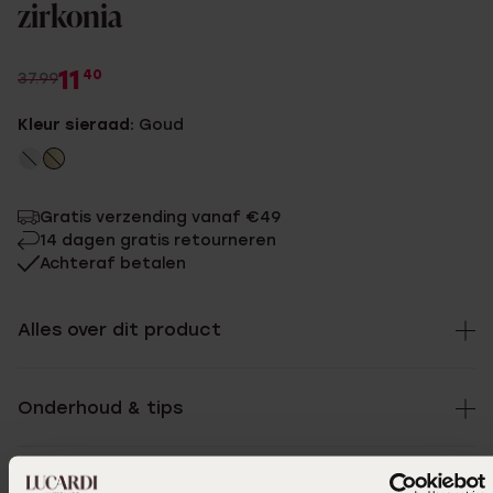
zirkonia
11
40
37.99
Kleur sieraad:
Goud
Gratis verzending vanaf €49
14 dagen gratis retourneren
Achteraf betalen
Alles over dit product
Onderhoud & tips
Specificaties