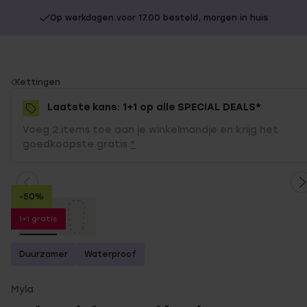
Op werkdagen voor 17.00 besteld, morgen in huis
You
Kettingen
are
Laatste kans: 1+1 op alle SPECIAL DEALS*
here:
Voeg 2 items toe aan je winkelmandje en krijg het
goedkoopste gratis.
*
-50%
1+1 gratis
Duurzamer
Waterproof
Myla