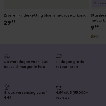
Duurza
Zilveren kinderketting bloem met roze zirkonia
Stainles
met zirk
29
99
9
99
Op werkdagen voor 17.00
14 dagen gratis
besteld, morgen in huis
retourneren
Gratis verzending vanaf
4,59 uit 5 (55.000+
€49
reviews)