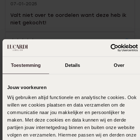
07-01-2025
Valt niet over te oordelen want deze heb ik
niet gekocht!
19-12-2024 - Els v.
Toestemming
Details
Over
Toon meer
Jouw voorkeuren
Wij gebruiken altijd functionele en analytische cookies. Ook
In winkelmandje
willen we cookies plaatsen en data verzamelen om de
communicatie naar jou makkelijker en persoonlijker te
Ook leuk voor jou
maken. Met deze cookies en data kunnen wij en derde
partijen jouw internetgedrag binnen en buiten onze website
volgen en verzamelen. Hiermee passen wij en derden onze