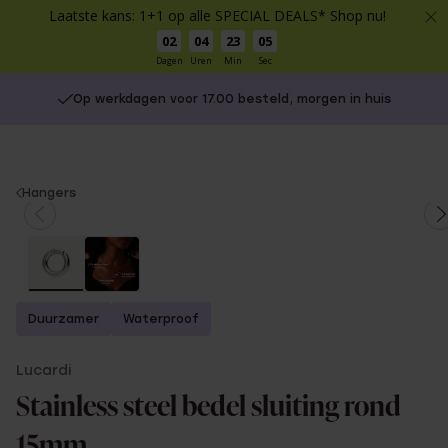
Laatste kans: 1+1 op alle SPECIAL DEALS* Shop nu!
02
04
23
05
Dagen
Uren
Min
Sec
Op werkdagen voor 17.00 besteld, morgen in huis
You
Hangers
are
here:
Duurzamer
Waterproof
Lucardi
Stainless steel bedel sluiting rond
15mm