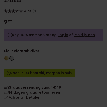
3.75
(4)
9
99
Krijg 10% memberkorting
Log in
of
meld je aan
9.99
Zonder memberkorting
Kleur sieraad:
Zilver
8.99
Met memberkorting
Voor 17:00 besteld, morgen in huis
Gratis verzending vanaf €49
14 dagen gratis retourneren
Achteraf betalen