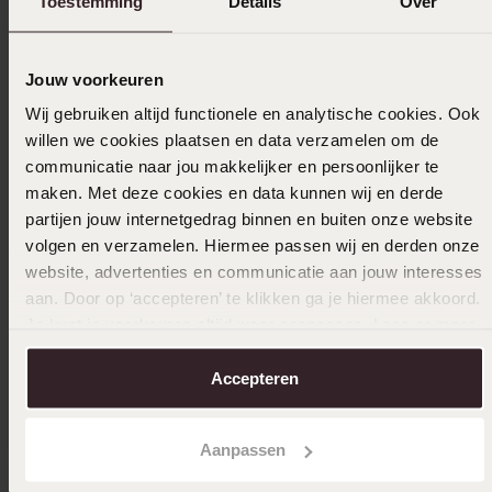
Ook leuk voor jou
Toestemming
Details
Over
Jouw voorkeuren
Wij gebruiken altijd functionele en analytische cookies. Ook
willen we cookies plaatsen en data verzamelen om de
communicatie naar jou makkelijker en persoonlijker te
maken. Met deze cookies en data kunnen wij en derde
partijen jouw internetgedrag binnen en buiten onze website
volgen en verzamelen. Hiermee passen wij en derden onze
website, advertenties en communicatie aan jouw interesses
aan. Door op ‘accepteren’ te klikken ga je hiermee akkoord.
Je kunt je voorkeuren altijd weer aanpassen. Lees er meer
over in ons
cookiebeleid
.
Accepteren
Nieuw
-30%
Aanpassen