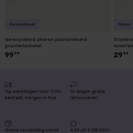
Personaliseer
Nieuw
Gerecycleerd zilveren plaatarmband
Stainles
gourmetschakel.
lavaste
99
29
99
99
Op werkdagen voor 17.00
14 dagen gratis
besteld, morgen in huis
retourneren
Gratis verzending vanaf
4,59 uit 5 (55.000+