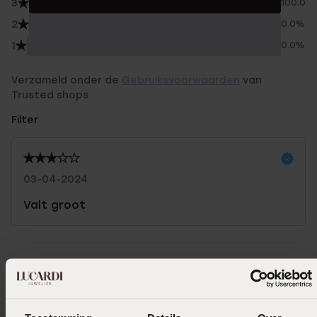
3
100.0%
2
0.0%
1
0.0%
Verzameld onder de
Gebruiksvoorwaarden
van
Trusted shops
Filter
03-04-2024
Valt groot
Uitverkocht