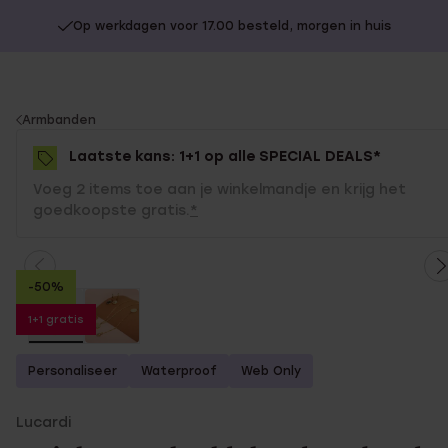
Op werkdagen voor 17.00 besteld, morgen in huis
You
Armbanden
are
Laatste kans: 1+1 op alle SPECIAL DEALS*
here:
Voeg 2 items toe aan je winkelmandje en krijg het
goedkoopste gratis.
*
-50%
1+1 gratis
Personaliseer
Waterproof
Web Only
Lucardi