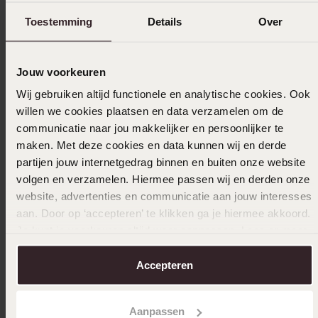
-25%
Duurzamer
Duurza
Toestemming
Details
Over
9 karaat oorringen met zirkonia 11mm voor
14 Karaa
dames
zirkonia
Jouw voorkeuren
149
229
99
99
199.99
Wij gebruiken altijd functionele en analytische cookies. Ook
willen we cookies plaatsen en data verzamelen om de
communicatie naar jou makkelijker en persoonlijker te
Anderen kochten ook
maken. Met deze cookies en data kunnen wij en derde
partijen jouw internetgedrag binnen en buiten onze website
volgen en verzamelen. Hiermee passen wij en derden onze
website, advertenties en communicatie aan jouw interesses
aan. Door op ‘accepteren’ te klikken ga je hiermee akkoord.
Je kunt je voorkeuren altijd weer aanpassen. Lees er meer
over in ons
cookiebeleid
.
Accepteren
Aanpassen