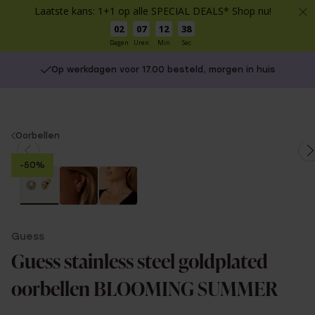
Laatste kans: 1+1 op alle SPECIAL DEALS* Shop nu!
02
07
12
38
Dagen
Uren
Min
Sec
Op werkdagen voor 17.00 besteld, morgen in huis
You
Oorbellen
are
-50%
here:
Guess
Guess stainless steel goldplated
oorbellen BLOOMING SUMMER