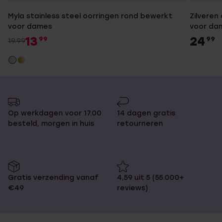
Myla stainless steel oorringen rond bewerkt
Zilveren
voor dames
voor da
13
24
99
99
19.99
Op werkdagen voor 17.00
14 dagen gratis
besteld, morgen in huis
retourneren
Gratis verzending vanaf
4,59 uit 5 (55.000+
€49
reviews)