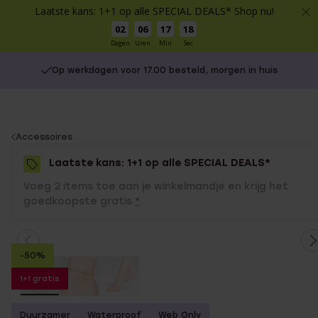
Laatste kans: 1+1 op alle SPECIAL DEALS* Shop nu!
02
06
17
18
Dagen
Uren
Min
Sec
Op werkdagen voor 17.00 besteld, morgen in huis
You
Accessoires
are
Laatste kans: 1+1 op alle SPECIAL DEALS*
here:
Voeg 2 items toe aan je winkelmandje en krijg het
goedkoopste gratis.
*
-50%
1+1 gratis
Duurzamer
Waterproof
Web Only