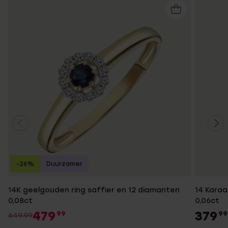
-26%
Duurzamer
14K geelgouden ring saffier en 12 diamanten
14 Karaa
0,08ct
0,06ct
479
379
99
99
649.99