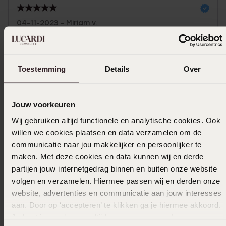
04-11-2023 - Miriam v.
Mooi sierlijk ringetje
Toestemming
Details
Over
Selecteer maat & bestel
Jouw voorkeuren
Ook leuk voor jou
Wij gebruiken altijd functionele en analytische cookies. Ook
willen we cookies plaatsen en data verzamelen om de
communicatie naar jou makkelijker en persoonlijker te
maken. Met deze cookies en data kunnen wij en derde
partijen jouw internetgedrag binnen en buiten onze website
volgen en verzamelen. Hiermee passen wij en derden onze
website, advertenties en communicatie aan jouw interesses
aan. Door op ‘accepteren’ te klikken ga je hiermee akkoord.
Je kunt je voorkeuren altijd weer aanpassen. Lees er meer