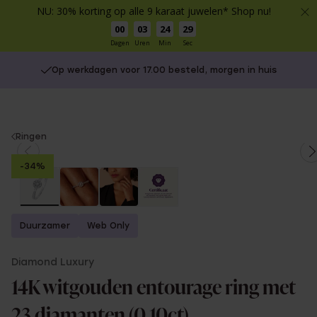
NU: 30% korting op alle 9 karaat juwelen* Shop nu!
00
03
24
29
Dagen
Uren
Min
Sec
Op werkdagen voor 17.00 besteld, morgen in huis
You
Ringen
are
-34%
here:
Duurzamer
Web Only
Diamond Luxury
14K witgouden entourage ring met
23 diamanten (0,10ct)