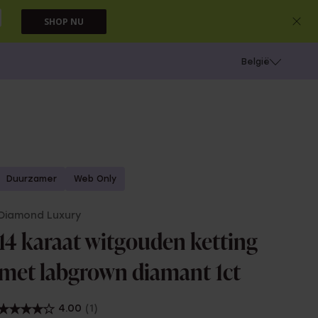
SHOP NU
e
Gaatjes schieten
België
Duurzamer
Web Only
Diamond Luxury
14 karaat witgouden ketting
met labgrown diamant 1ct
4.00
(1)