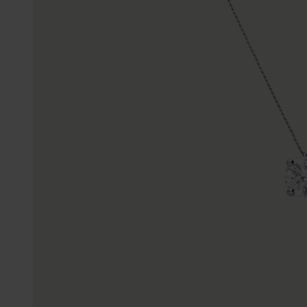
Gepersonaliseerde
Disney
juwelen
K3
Enkelbandjes
Accessoires