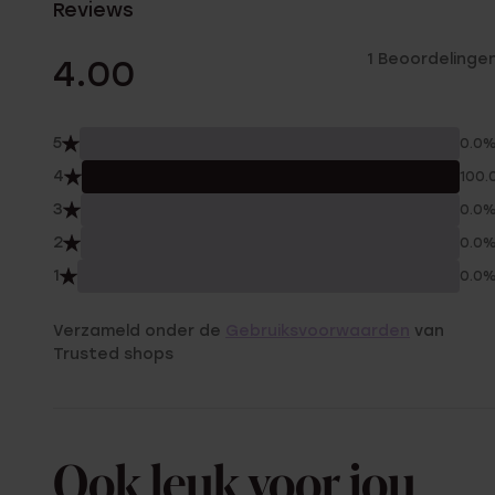
Reviews
1 Beoordelinge
4.00
5
0.0
4
100.
3
0.0
2
0.0
1
0.0
Verzameld onder de
Gebruiksvoorwaarden
van
Trusted shops
Ook leuk voor jou