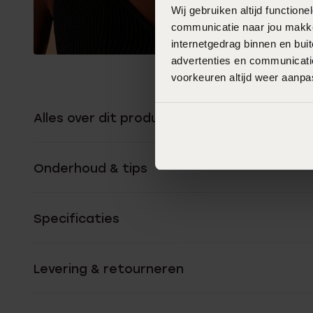
Wij gebruiken altijd functio
communicatie naar jou makkel
internetgedrag binnen en bu
advertenties en communicatie
voorkeuren altijd weer aanp
Alles over dit product
Onderhoud & tips
Specificaties
Levering & retourneren