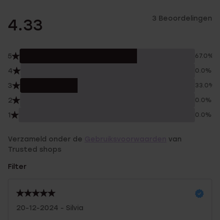
3 Beoordelingen
4.33
5
67.0%
4
0.0%
3
33.0%
2
0.0%
1
0.0%
Verzameld onder de
Gebruiksvoorwaarden
van
Trusted shops
Filter
20-12-2024 - Silvia