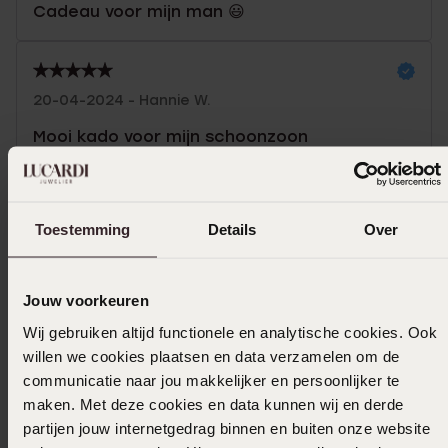
Cadeau voor mijn man 😃
20-04-2024 - Hannie W.
Mooi kado voor mijn schoonzoon
03-03-2023
Toestemming
Details
Over
Vind de sluiting niet fijn
Jouw voorkeuren
Wij gebruiken altijd functionele en analytische cookies. Ook
willen we cookies plaatsen en data verzamelen om de
Uitverkocht
communicatie naar jou makkelijker en persoonlijker te
maken. Met deze cookies en data kunnen wij en derde
Ook leuk voor jou
partijen jouw internetgedrag binnen en buiten onze website