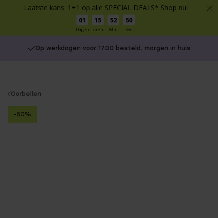
Laatste kans: 1+1 op alle SPECIAL DEALS* Shop nu!
01
15
52
50
Dagen
Uren
Min
Sec
Op werkdagen voor 17.00 besteld, morgen in huis
You
Oorbellen
are
-50%
here: