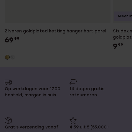
Alleen i
Zilveren goldplated ketting hanger hart parel
Studex s
goldplat
69
99
9
99
Op werkdagen voor 17.00
14 dagen gratis
besteld, morgen in huis
retourneren
Gratis verzending vanaf
4,59 uit 5 (55.000+