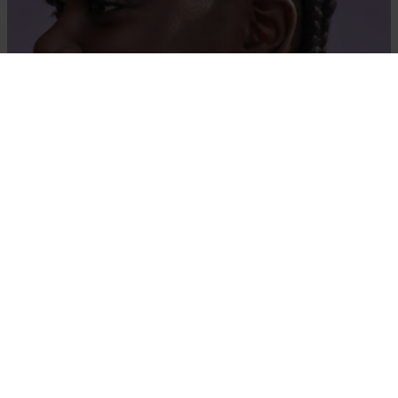
5 euro member
Voor jou als member maken wij deze periode
graag extra speciaal: je ontvangt €5 extra
korting bij besteding vanaf €40, bovenop alle
andere deals met KORTINGSCODE: MAMA5
Ontdek meer