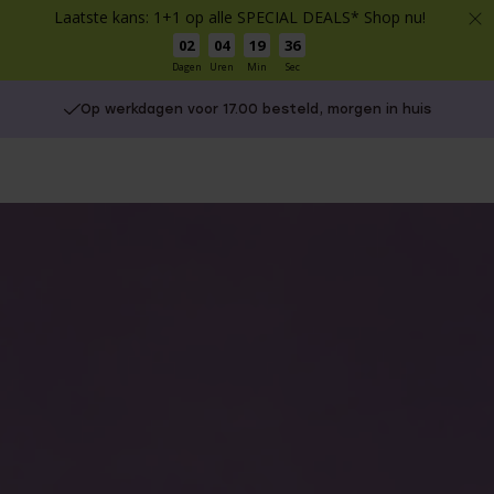
Laatste kans: 1+1 op alle SPECIAL DEALS* Shop nu!
02
04
19
34
Dagen
Uren
Min
Sec
Op werkdagen voor 17.00 besteld, morgen in huis
Gratis verzending vanaf €49
You
are
here: