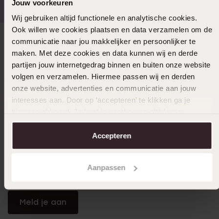
Jouw voorkeuren
Wij gebruiken altijd functionele en analytische cookies.
Ook willen we cookies plaatsen en data verzamelen om de
communicatie naar jou makkelijker en persoonlijker te
Direct naar
maken. Met deze cookies en data kunnen wij en derde
partijen jouw internetgedrag binnen en buiten onze website
Over Lucardi
volgen en verzamelen. Hiermee passen wij en derden
onze website, advertenties en communicatie aan jouw
interesses aan. Door op ‘accepteren’ te klikken ga je
Klantendienst
hiermee akkoord. Je kunt je voorkeuren altijd weer
aanpassen. Lees er meer over in ons
cookiebeleid
.
Accepteren
LUCARDI MEMBER
Word member en ontvang altijd minimaal 10% korting
Aanpassen
op al jouw aankopen
Meld je aan