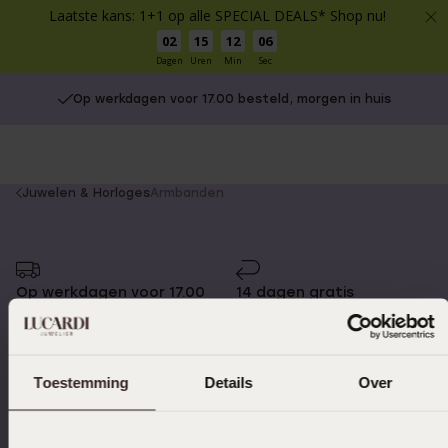
Laatste kans: 1+1 op alle SPECIAL DEALS* Shop nu!
02
15
12
06
Dagen
Uren
Min
Sec
Op werkdagen voor 17.00 besteld, morgen in huis
You
Juwelen & Horloges
Armbanden
are
here:
Op werkdagen voor 17.00
14 dagen gratis
besteld, morgen in huis
retourneren
Toestemming
Details
Over
Gratis verzending vanaf
4,59 uit 5 (55.000+
€49
reviews)