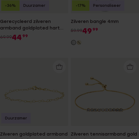
-36%
Duurzamer
-17%
Personaliseer
Gerecycleerd zilveren
Zilveren bangle 4mm
armband goldplated hart
49
99
59.99
schakel
44
99
69.99
Duurzamer
Zilveren goldplated armband
Zilveren tennisarmband gold