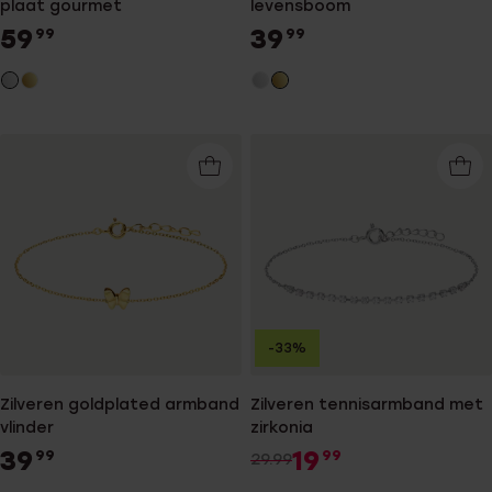
plaat gourmet
levensboom
59
39
99
99
-33%
Zilveren goldplated armband
Zilveren tennisarmband met
vlinder
zirkonia
39
19
99
99
29.99