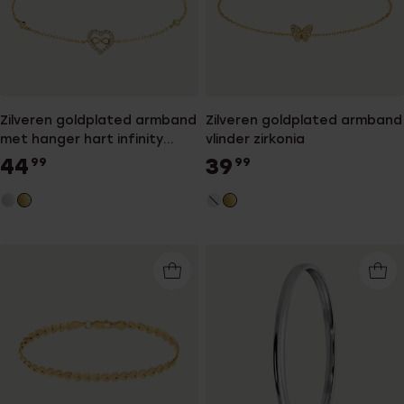
Zilveren goldplated armband
Zilveren goldplated armband
met hanger hart infinity
vlinder zirkonia
zirkonia
44
39
99
99