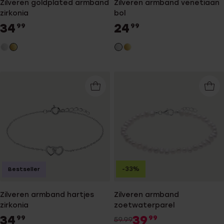
Zilveren goldplated armband
Zilveren armband venetiaan
zirkonia
bol
34
24
99
99
-33%
Bestseller
Zilveren armband hartjes
Zilveren armband
zirkonia
zoetwaterparel
34
39
99
99
59.99