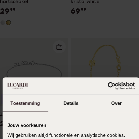
hartschakel
kristal white
29
69
99
99
Personaliseer
Bestseller
Toestemming
Details
Over
Zilveren armband kruis
Zilveren goldplated armband
letter+geboortesteen
29
99
Jouw voorkeuren
49
99
Wij gebruiken altijd functionele en analytische cookies.