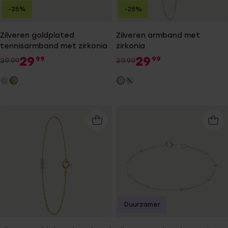
-25%
-25%
Zilveren goldplated
Zilveren armband met
tennisarmband met zirkonia
zirkonia
29
29
99
99
39.99
39.99
Duurzamer