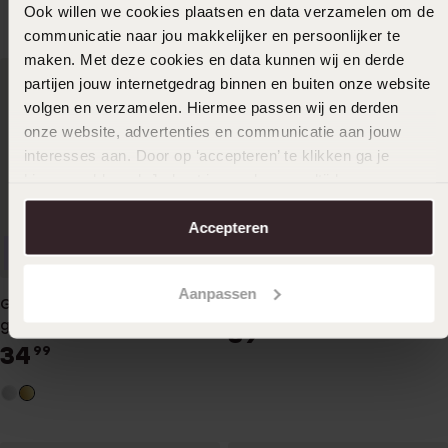
Ook willen we cookies plaatsen en data verzamelen om de
communicatie naar jou makkelijker en persoonlijker te
maken. Met deze cookies en data kunnen wij en derde
partijen jouw internetgedrag binnen en buiten onze website
volgen en verzamelen. Hiermee passen wij en derden
onze website, advertenties en communicatie aan jouw
interesses aan. Door op ‘accepteren’ te klikken ga je
hiermee akkoord. Je kunt je voorkeuren altijd weer
aanpassen. Lees er meer over in ons
cookiebeleid
.
Accepteren
Duurzamer
Bestseller
Aanpassen
Gerecycleerd zilveren
Zilveren armband dubbel
golplated armband bolletjes
39
99
34
99