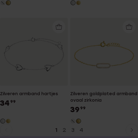
Zilveren armband hartjes
Zilveren goldplated armband
ovaal zirkonia
34
99
39
99
1
2
3
4
Huidige
Ga