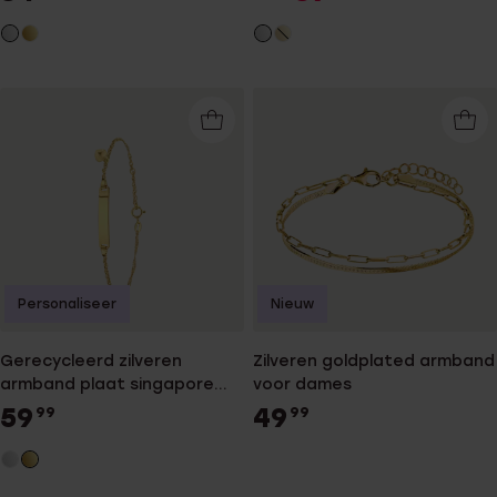
Personaliseer
Nieuw
Gerecycleerd zilveren
Zilveren goldplated armband
armband plaat singapore
voor dames
hart
59
49
99
99