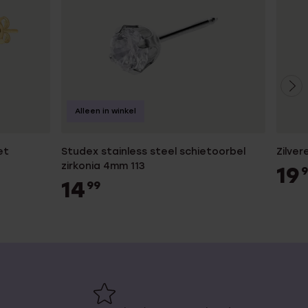
Alleen in winkel
et
Studex stainless steel schietoorbel
Zilve
zirkonia 4mm 113
19
9
14
99