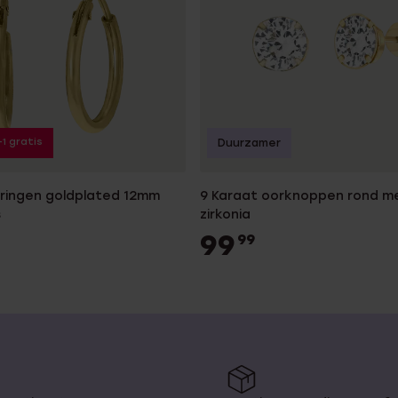
+1 gratis
Duurzamer
rringen goldplated 12mm
9 Karaat oorknoppen rond m
s
zirkonia
99
99