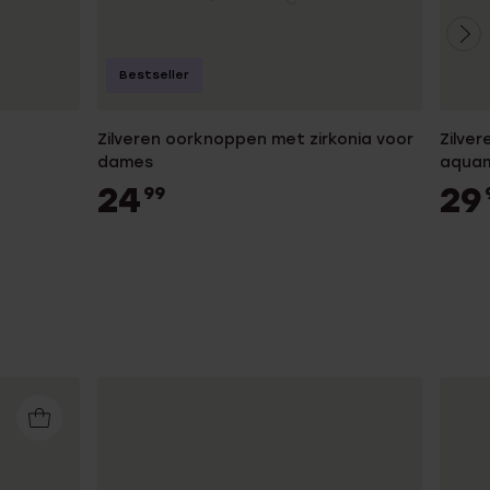
Bestseller
Zilveren oorknoppen met zirkonia voor
Zilver
dames
aquam
24
29
99