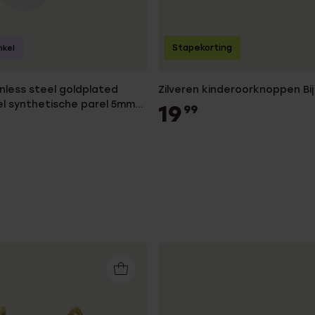
Stapekorting
nkel
nless steel goldplated
Zilveren kinderoorknoppen Bij
el synthetische parel 5mm
19
99
ames