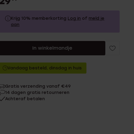
29
Krijg 10% memberkorting
Log in
of
meld je
aan
29.99
Zonder memberkorting
In winkelmandje
26.99
Met memberkorting
Vandaag besteld, dinsdag in huis
Gratis verzending vanaf €49
14 dagen gratis retourneren
Achteraf betalen