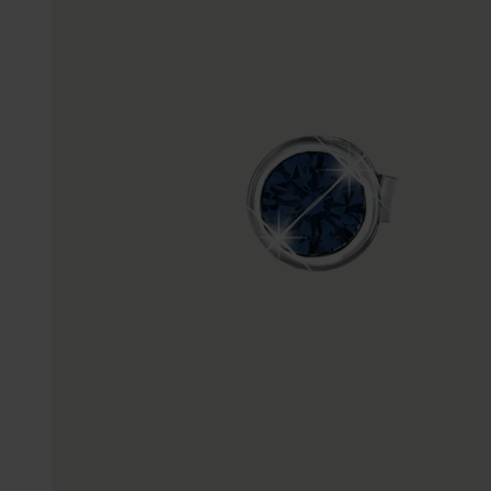
Gepersonaliseerde
Disney
juwelen
K3
Enkelbandjes
Accessoires