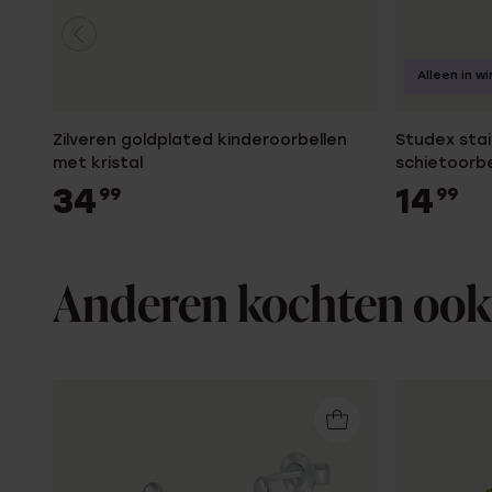
Alleen in wi
Zilveren goldplated kinderoorbellen
Studex stai
met kristal
schietoorb
205 voor d
34
14
99
99
Anderen kochten ook