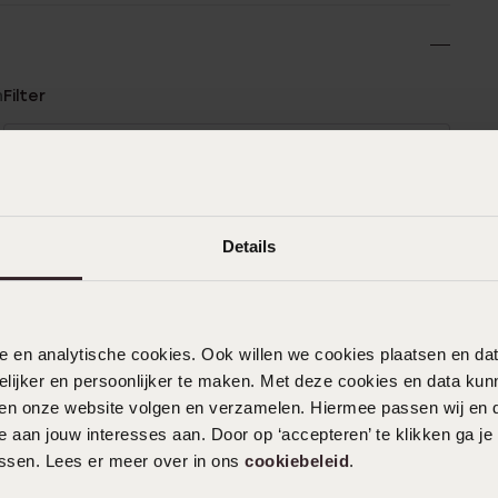
n
Filter
%
06-05-2026 - Monique F.
%
Leuke zilveren oorbellen met blauw
Details
%
kristal
%
%
nele en analytische cookies. Ook willen we cookies plaatsen en 
27-03-2026 - Corrie
ijker en persoonlijker te maken. Met deze cookies en data kunn
iten onze website volgen en verzamelen. Hiermee passen wij en 
 aan jouw interesses aan. Door op ‘accepteren’ te klikken ga je
assen. Lees er meer over in ons
cookiebeleid
.
14-03-2026 - Dorothe H.