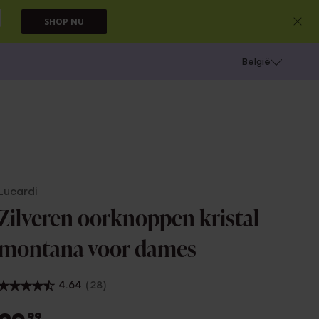
SHOP NU
e
Gaatjes schieten
België
Lucardi
Zilveren oorknoppen kristal
montana voor dames
4.64
(28)
99