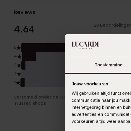
Reviews
28 Beoordelinge
4.64
5
79.0
4
14.0
Toestemming
3
4.0
2
0.0
1
4.0
Jouw voorkeuren
Wij gebruiken altijd functio
Verzameld onder de
Gebruiksvoorwaarden
van
communicatie naar jou makkel
Trusted shops
internetgedrag binnen en bu
advertenties en communicatie
voorkeuren altijd weer aanp