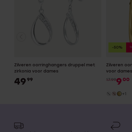
1
-50%
Zilveren oorringhangers druppel met
Zilveren oo
zirkonia voor dames
voor dame
49
9
99
00
17.99
+1