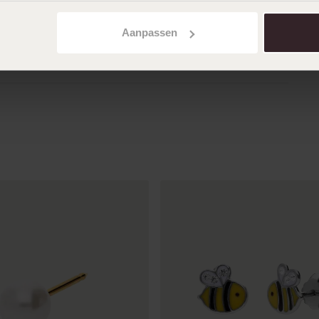
Mooi design en zilver,prima!
Aanpassen
Toon meer