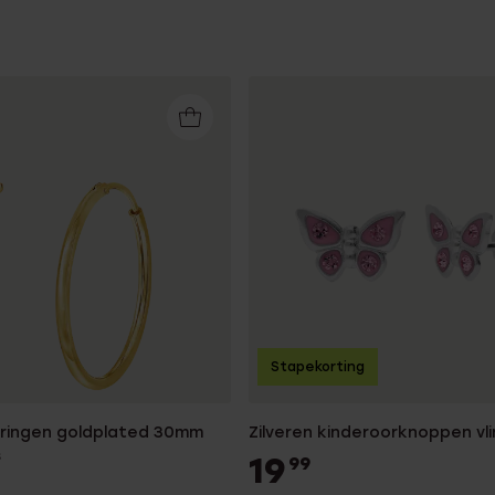
Stapekorting
orringen goldplated 30mm
Zilveren kinderoorknoppen vl
s
19
99