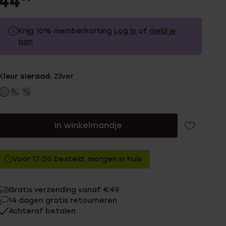
44
Krijg 10% memberkorting
Log in
of
meld je
aan
44.99
Zonder memberkorting
Kleur sieraad:
Zilver
40.49
Met memberkorting
In winkelmandje
Voor 17:00 besteld, morgen in huis
Gratis verzending vanaf €49
14 dagen gratis retourneren
Achteraf betalen