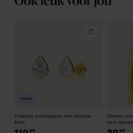
Ook leuk voor jou
Nieuw
9 karaat oorknoppen met zirkonia
Zilveren o
8mm
voor dame
119
39
99
99