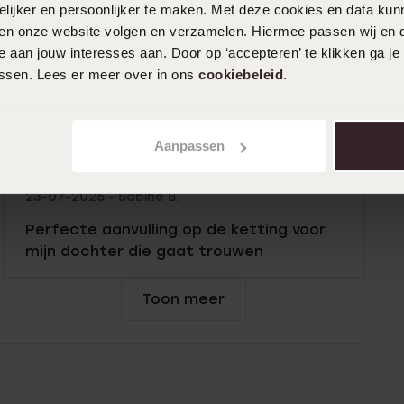
filiaal gegaan voor exact dezelfde
ijker en persoonlijker te maken. Met deze cookies en data kunn
oorbellen, ik dacht dit zijn betere en niet
iten onze website volgen en verzamelen. Hiermee passen wij en 
beschadigt. Maar ook dat haakje van 1
 aan jouw interesses aan. Door op ‘accepteren’ te klikken ga je
oorbel blijkt ook slapjes, dus het is een
assen. Lees er meer over in ons
cookiebeleid
.
fabrieksfout vermoed ik. Ik wil ze zo
graag, maar vertrouw het niet. Wat nu?
Aanpassen
23-07-2026 - Sabine B.
Perfecte aanvulling op de ketting voor
mijn dochter die gaat trouwen
Toon meer