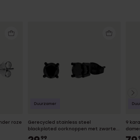
Duurzamer
Duu
inder roze
Gerecycled stainless steel
9 kar
blackplated oorknoppen met zwarte
dame
zirkonia voor heren
29
79
99