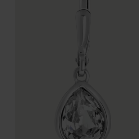
Gepersonaliseerde
Disney
juwelen
K3
Enkelbandjes
Accessoires