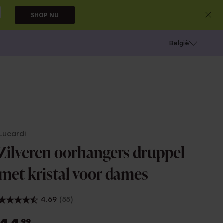
SHOP NU
e
Gaatjes schieten
België
Lucardi
Zilveren oorhangers druppel
met kristal voor dames
4.69
(55)
99