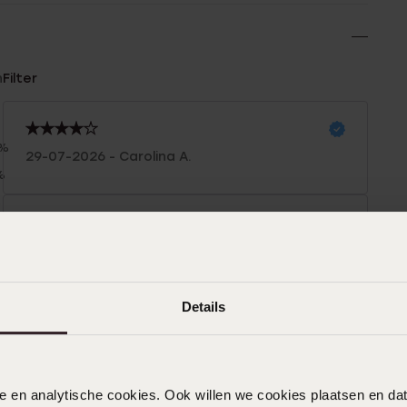
n
Filter
0%
29-07-2026 - Carolina A.
%
%
%
27-07-2026 - Carolina A.
%
Ze zijn echt prachtig, ik had ze gekocht
vorige week, maar de volgende dag
Details
weer teruggebracht. Het ene haakje is
wat slap, en sluit minder, en de ander
zegt klik , dus dat was goed. Toen ben ik
een paar dagen later naar een ander
nele en analytische cookies. Ook willen we cookies plaatsen en 