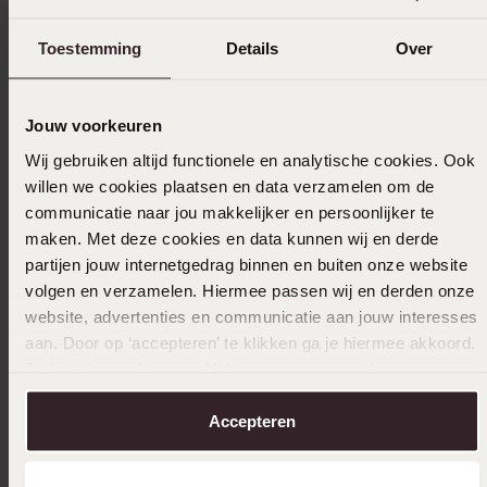
Verzameld onder de
Gebruiksvoorwaarden
van
Trusted shops
Toestemming
Details
Over
Filter
Jouw voorkeuren
16-03-2026 - Gerrita V.
Wij gebruiken altijd functionele en analytische cookies. Ook
willen we cookies plaatsen en data verzamelen om de
communicatie naar jou makkelijker en persoonlijker te
maken. Met deze cookies en data kunnen wij en derde
partijen jouw internetgedrag binnen en buiten onze website
26-02-2025 - P. v.
volgen en verzamelen. Hiermee passen wij en derden onze
Ziet er keurig uit ben zeer tevreden
website, advertenties en communicatie aan jouw interesses
aan. Door op ‘accepteren’ te klikken ga je hiermee akkoord.
Je kunt je voorkeuren altijd weer aanpassen. Lees er meer
over in ons
cookiebeleid
.
05-06-2023
Accepteren
mooie elegante ketting