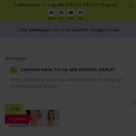
Laatste kans: 1+1 op alle SPECIAL DEALS* Shop nu!
01
23
46
25
Dagen
Uren
Min
Sec
Op werkdagen voor 17.00 besteld, morgen in huis
You
Kettingen
are
Laatste kans: 1+1 op alle SPECIAL DEALS*
here:
Voeg 2 items toe aan je winkelmandje en krijg het
goedkoopste gratis.
*
-70%
1+1 gratis