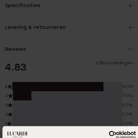
Specificaties
Levering & retourneren
Reviews
6 Beoordelingen
4.83
5
83.0%
4
17.0%
3
0.0%
2
0.0%
1
0.0%