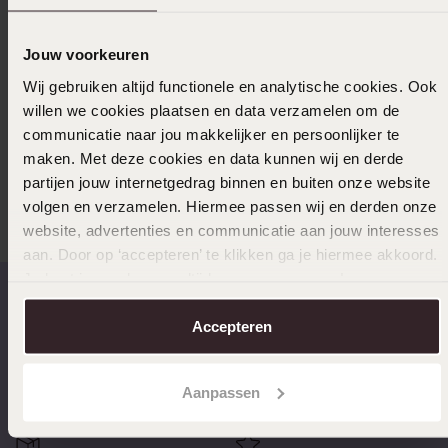
Uitverkocht
Jouw voorkeuren
Ook leuk voor jou
Wij gebruiken altijd functionele en analytische cookies. Ook
willen we cookies plaatsen en data verzamelen om de
communicatie naar jou makkelijker en persoonlijker te
maken. Met deze cookies en data kunnen wij en derde
Anderen kochten ook
partijen jouw internetgedrag binnen en buiten onze website
volgen en verzamelen. Hiermee passen wij en derden onze
website, advertenties en communicatie aan jouw interesses
aan. Door op ‘accepteren’ te klikken ga je hiermee akkoord.
Je kunt je voorkeuren altijd weer aanpassen. Lees er meer
over in ons
cookiebeleid
.
Accepteren
Op werkdagen voor 17.00
14 dagen gratis
besteld, morgen in huis
retourneren
Aanpassen