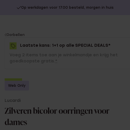
Op werkdagen voor 17.00 besteld, morgen in huis
You
Oorbellen
are
Laatste kans: 1+1 op alle SPECIAL DEALS*
here:
Voeg 2 items toe aan je winkelmandje en krijg het
goedkoopste gratis.
*
-50%
Web Only
1+1 gratis
Lucardi
Zilveren bicolor oorringen voor
dames