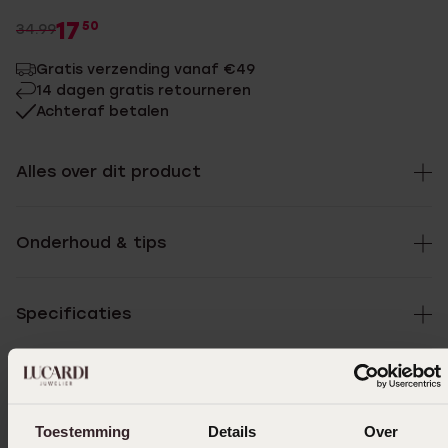
17
50
34.99
Gratis verzending vanaf €49
14 dagen gratis retourneren
Achteraf betalen
Alles over dit product
Onderhoud & tips
Specificaties
Levering & retourneren
Toestemming
Details
Over