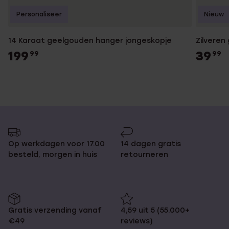
Personaliseer
Nieuw
14 Karaat geelgouden hanger jongeskopje
Zilveren
199
39
99
99
Op werkdagen voor 17.00
14 dagen gratis
besteld, morgen in huis
retourneren
Gratis verzending vanaf
4,59 uit 5 (55.000+
€49
reviews)