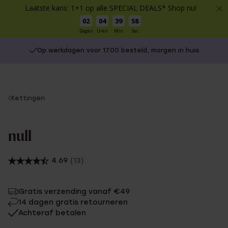
Laatste kans: 1+1 op alle SPECIAL DEALS* Shop nu!
02
04
39
58
Dagen
Uren
Min
Sec
Op werkdagen voor 17.00 besteld, morgen in huis
You
Kettingen
are
here:
null
4.69
(13)
Gratis verzending vanaf €49
14 dagen gratis retourneren
Achteraf betalen