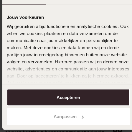
Jouw voorkeuren
Wij gebruiken altijd functionele en analytische cookies. Ook
willen we cookies plaatsen en data verzamelen om de
communicatie naar jou makkelijker en persoonlijker te
maken. Met deze cookies en data kunnen wij en derde
partijen jouw internetgedrag binnen en buiten onze website
volgen en verzamelen. Hiermee passen wij en derden onze
website, advertenties en communicatie aan jouw interesses
aan. Door op ‘accepteren’ te klikken ga je hiermee akkoord.
Je kunt je voorkeuren altijd weer aanpassen. Lees er meer
over in ons
cookiebeleid
.
Accepteren
Waterp
Guess he
Aanpassen
MY CHAI
60
00