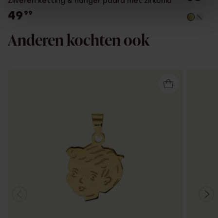
Zilveren ketting & hanger paard met zirkonia
49
99
Anderen kochten ook