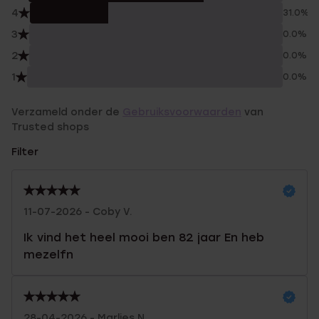
4
31.0%
3
0.0%
2
0.0%
1
0.0%
Verzameld onder de
Gebruiksvoorwaarden
van
Trusted shops
Filter
11-07-2026 - Coby V.
Ik vind het heel mooi ben 82 jaar En heb
mezelfn
28-04-2026 - Marlies N.