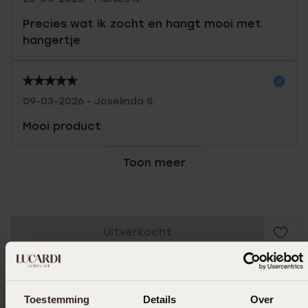
Precies wat ik zocht en hangt mooi met
hangertje
09-03-2026 - Joselinda S.
Mooi product
Toon meer
Uitverkocht
Ook leuk voor jou
Toestemming
Details
Over