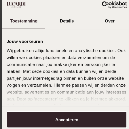
Toestemming
Details
Over
Jouw voorkeuren
Wij gebruiken altijd functionele en analytische cookies. Ook
willen we cookies plaatsen en data verzamelen om de
communicatie naar jou makkelijker en persoonlijker te
maken. Met deze cookies en data kunnen wij en derde
partijen jouw internetgedrag binnen en buiten onze website
volgen en verzamelen. Hiermee passen wij en derden onze
website, advertenties en communicatie aan jouw interesses
Waterp
Bestseller
aan. Door op ‘accepteren’ te klikken ga je hiermee akkoord.
Je kunt je voorkeuren altijd weer aanpassen. Lees er meer
Stainless steel armband bangle goldplated
Stainles
over in ons
cookiebeleid
.
5mm
Blanche
Accepteren
24
24
99
99