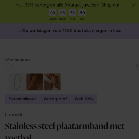
NU: 30% korting op alle 9 karaat juwelen* Shop nu!
00
03
30
59
Dagen
Uren
Min
Sec
Op werkdagen voor 17.00 besteld, morgen in huis
You
Armbanden
are
here:
Personaliseer
Waterproof
Web Only
Lucardi
Stainless steel plaatarmband met
voetbal