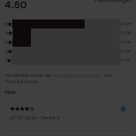
6 Beoordelingen
4.50
5
67.0%
4
17.0%
3
17.0%
2
0.0%
1
0.0%
Verzameld onder de
Gebruiksvoorwaarden
van
Trusted shops
Filter
27-07-2025 - Derice V.