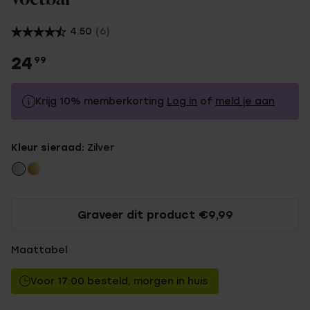
4.50
(6)
24
99
Krijg 10% memberkorting
Log in
of
meld je aan
24.99
Zonder memberkorting
Kleur sieraad:
Zilver
22.49
Met memberkorting
Graveer dit product €9,99
Maattabel
Voor 17:00 besteld, morgen in huis