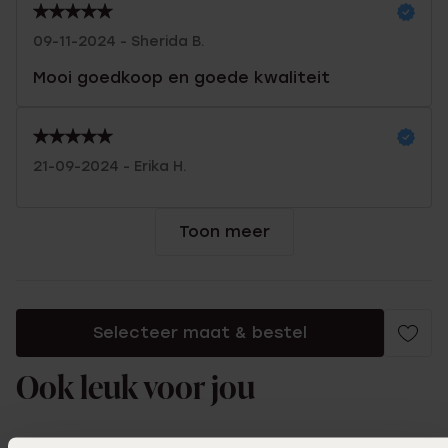
09-11-2024 - Sherida B.
Mooi goedkoop en goede kwaliteit
21-09-2024 - Erika H.
Toon meer
Selecteer maat & bestel
Ook leuk voor jou