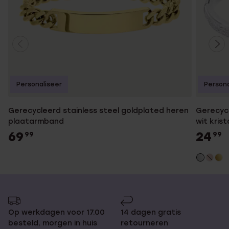
Personaliseer
Persona
Gerecycleerd stainless steel goldplated heren
Gerecycl
plaatarmband
wit krist
69
24
99
99
Op werkdagen voor 17.00
14 dagen gratis
besteld, morgen in huis
retourneren