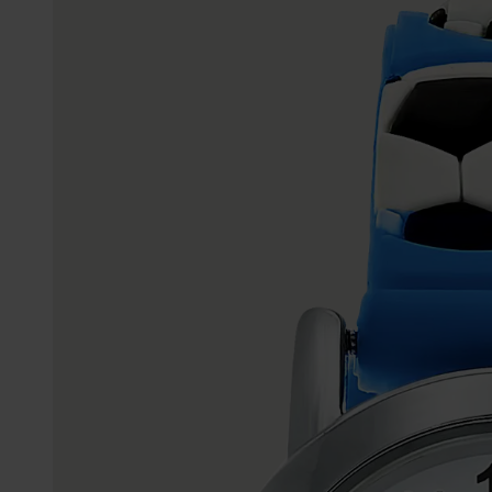
Gepersonaliseerde
Disney
juwelen
K3
Enkelbandjes
Accessoires