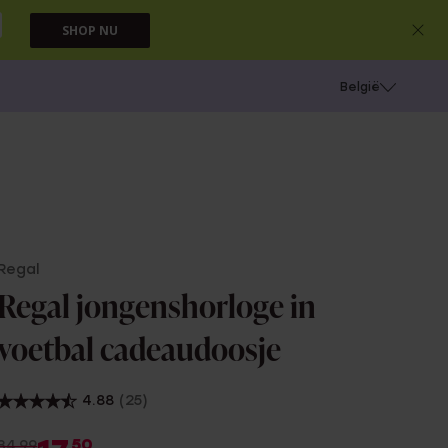
SHOP NU
e
Gaatjes schieten
België
Regal
Regal jongenshorloge in
voetbal cadeaudoosje
4.88
(25)
50
34.99