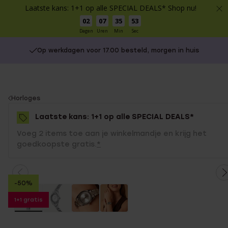
Laatste kans: 1+1 op alle SPECIAL DEALS* Shop nu!
02
07
35
53
Dagen
Uren
Min
Sec
Op werkdagen voor 17.00 besteld, morgen in huis
You
Horloges
are
Laatste kans: 1+1 op alle SPECIAL DEALS*
here:
Voeg 2 items toe aan je winkelmandje en krijg het
goedkoopste gratis.
*
-50%
1+1 gratis