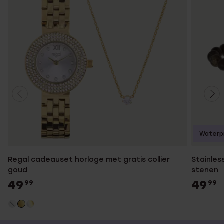
Waterp
Regal cadeauset horloge met gratis collier
Stainles
goud
stenen
49
49
99
99