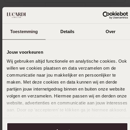
Toon meer
Toestemming
Details
Over
Uitverkocht
Jouw voorkeuren
Ook leuk voor jou
Wij gebruiken altijd functionele en analytische cookies. Ook
willen we cookies plaatsen en data verzamelen om de
communicatie naar jou makkelijker en persoonlijker te
maken. Met deze cookies en data kunnen wij en derde
partijen jouw internetgedrag binnen en buiten onze website
volgen en verzamelen. Hiermee passen wij en derden onze
website, advertenties en communicatie aan jouw interesses
aan. Door op ‘accepteren’ te klikken ga je hiermee akkoord.
Je kunt je voorkeuren altijd weer aanpassen. Lees er meer
over in ons
cookiebeleid
.