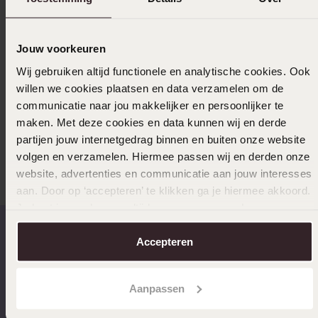
Uitverkocht
Jouw voorkeuren
Wij gebruiken altijd functionele en analytische cookies. Ook
Ook leuk voor jou
willen we cookies plaatsen en data verzamelen om de
communicatie naar jou makkelijker en persoonlijker te
maken. Met deze cookies en data kunnen wij en derde
partijen jouw internetgedrag binnen en buiten onze website
Anderen kochten ook
volgen en verzamelen. Hiermee passen wij en derden onze
website, advertenties en communicatie aan jouw interesses
aan. Door op ‘accepteren’ te klikken ga je hiermee akkoord.
Je kunt je voorkeuren altijd weer aanpassen. Lees er meer
over in ons
cookiebeleid
.
Accepteren
Op werkdagen voor 17.00
14 dagen gratis
besteld, morgen in huis
retourneren
Aanpassen