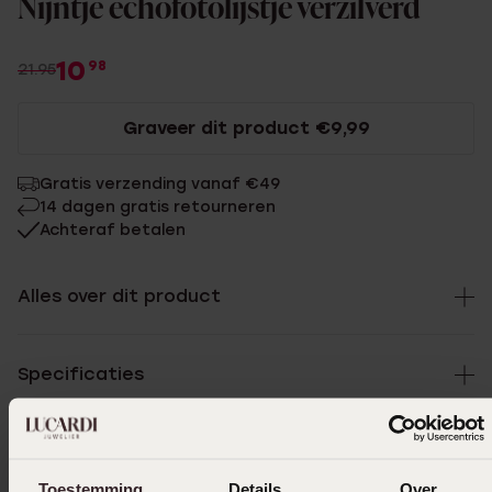
Nijntje echofotolijstje verzilverd
10
98
21.95
Graveer dit product €9,99
Gratis verzending vanaf €49
14 dagen gratis retourneren
Achteraf betalen
Alles over dit product
Specificaties
Levering & retourneren
Toestemming
Details
Over