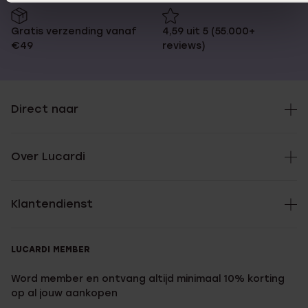
Gratis verzending vanaf
4,59 uit 5 (55.000+
€49
reviews)
Direct naar
Over Lucardi
Klantendienst
LUCARDI MEMBER
Word member en ontvang altijd minimaal 10% korting
op al jouw aankopen