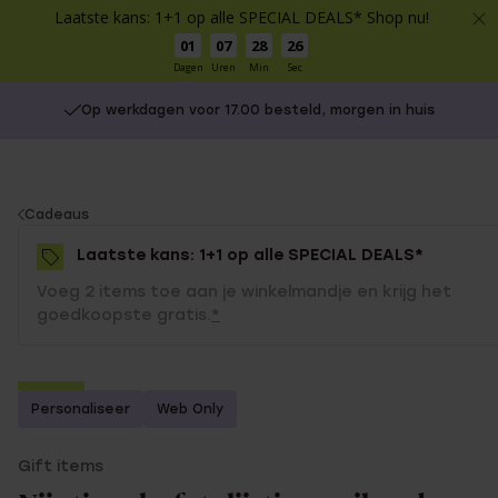
Laatste kans: 1+1 op alle SPECIAL DEALS* Shop nu!
01
07
28
26
Dagen
Uren
Min
Sec
Op werkdagen voor 17.00 besteld, morgen in huis
You
Cadeaus
are
Laatste kans: 1+1 op alle SPECIAL DEALS*
here:
Voeg 2 items toe aan je winkelmandje en krijg het
goedkoopste gratis.
*
-50%
Personaliseer
Web Only
1+1 gratis
Gift items