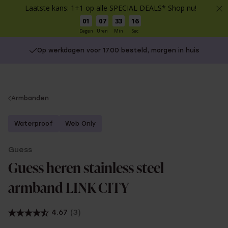
Laatste kans: 1+1 op alle SPECIAL DEALS* Shop nu!
01
07
33
16
Dagen
Uren
Min
Sec
Op werkdagen voor 17.00 besteld, morgen in huis
You
Armbanden
are
here:
Waterproof
Web Only
Guess
Guess heren stainless steel
armband LINK CITY
4.67
(3)