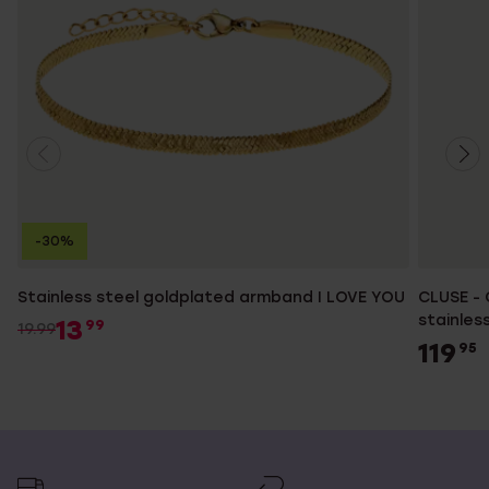
-30%
Stainless steel goldplated armband I LOVE YOU
CLUSE - 
stainles
13
99
19.99
119
95