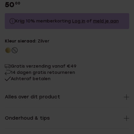
50
00
Krijg 10% memberkorting
Log in
of
meld je aan
50.0
Zonder memberkorting
Kleur sieraad:
Zilver
45.0
Met memberkorting
Gratis verzending vanaf €49
14 dagen gratis retourneren
Achteraf betalen
Alles over dit product
Onderhoud & tips