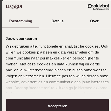
Toestemming
Details
Over
Uitverkocht
Ook leuk voor jou
Jouw voorkeuren
Wij gebruiken altijd functionele en analytische cookies. Ook
willen we cookies plaatsen en data verzamelen om de
communicatie naar jou makkelijker en persoonlijker te
maken. Met deze cookies en data kunnen wij en derde
partijen jouw internetgedrag binnen en buiten onze website
volgen en verzamelen. Hiermee passen wij en derden onze
website, advertenties en communicatie aan jouw interesses
aan. Door op ‘accepteren’ te klikken ga je hiermee akkoord.
Je kunt je voorkeuren altijd weer aanpassen. Lees er meer
over in ons
cookiebeleid
.
Accepteren