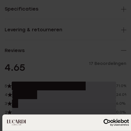
Specificaties
Levering & retourneren
Reviews
17 Beoordelingen
4.65
5
71.0%
4
24.0%
3
6.0%
2
0.0%
1
0.0%