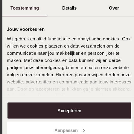
Verzameld onder de
Gebruiksvoorwaarden
van
Toestemming
Details
Over
Trusted shops
Filter
Jouw voorkeuren
Wij gebruiken altijd functionele en analytische cookies. Ook
willen we cookies plaatsen en data verzamelen om de
03-09-2025 - Ann H.
communicatie naar jou makkelijker en persoonlijker te
maken. Met deze cookies en data kunnen wij en derde
partijen jouw internetgedrag binnen en buiten onze website
volgen en verzamelen. Hiermee passen wij en derden onze
04-03-2025 - Wamc
website, advertenties en communicatie aan jouw interesses
aan. Door op ‘accepteren’ te klikken ga je hiermee akkoord.
Je kunt je voorkeuren altijd weer aanpassen. Lees er meer
over in ons
cookiebeleid
.
03-02-2025 - Maureen T.
Accepteren
Toon meer
Aanpassen