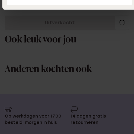
Uitverkocht
Ook leuk voor jou
Anderen kochten ook
Op werkdagen voor 17.00
14 dagen gratis
besteld, morgen in huis
retourneren