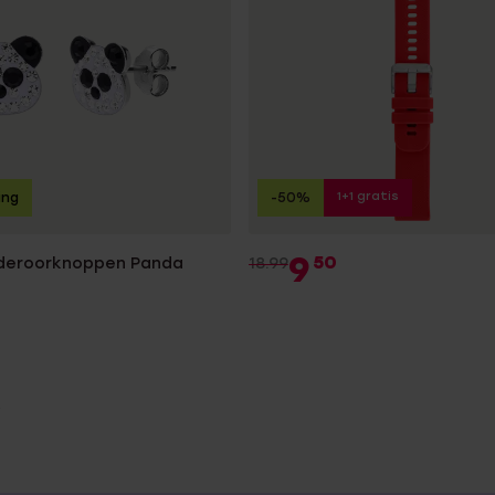
1+1 gratis
ing
-50%
9
50
inderoorknoppen Panda
18.99