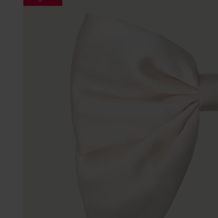
Gepersonaliseerde
Disney
juwelen
K3
Enkelbandjes
Accessoires