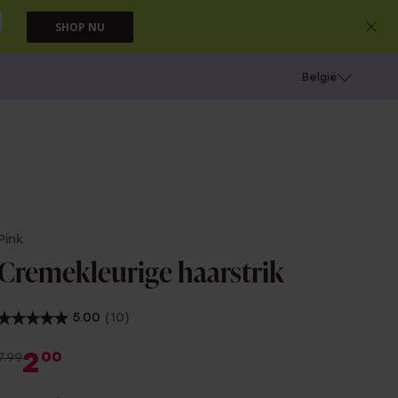
SHOP NU
e
Gaatjes schieten
België
Pink
Cremekleurige haarstrik
5.00
(10)
2
00
7.99