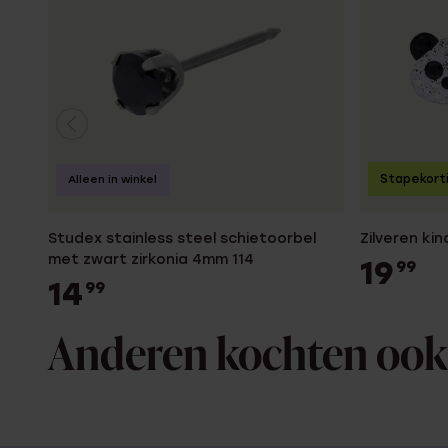
Stapekort
Alleen in winkel
Studex stainless steel schietoorbel
Zilveren k
met zwart zirkonia 4mm 114
19
99
14
99
Anderen kochten ook