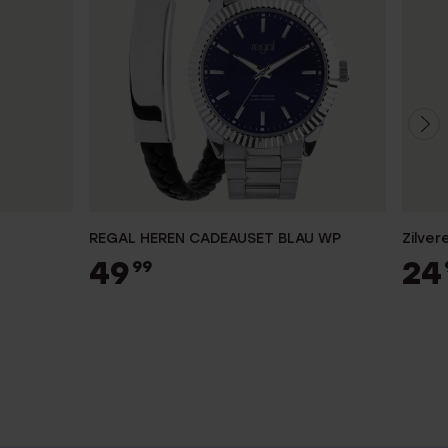
REGAL HEREN CADEAUSET BLAU WP
Zilver
49
24
99