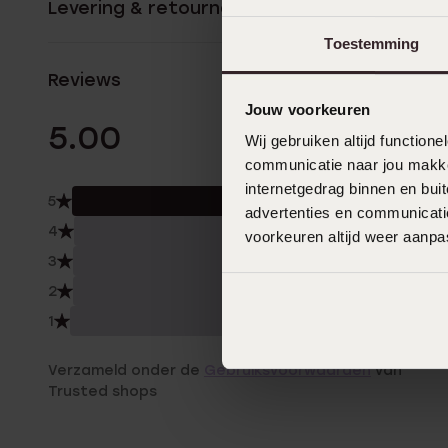
Levering & retourneren
Toestemming
Reviews
Jouw voorkeuren
10 Beoordelinge
5.00
Wij gebruiken altijd functio
communicatie naar jou makkel
internetgedrag binnen en bu
5
100.
advertenties en communicatie
4
0.0
voorkeuren altijd weer aanp
3
0.0
2
0.0
1
0.0
Verzameld onder de
Gebruiksvoorwaarden
van
Trusted shops