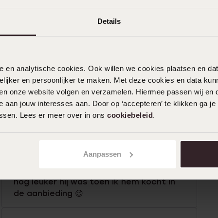
Details
n
Filter
nele en analytische cookies. Ook willen we cookies plaatsen en 
ijker en persoonlijker te maken. Met deze cookies en data kunn
iten onze website volgen en verzamelen. Hiermee passen wij en 
0%
23-01-2026 - Faten
 aan jouw interesses aan. Door op ‘accepteren’ te klikken ga je
%
assen. Lees er meer over in ons
cookiebeleid
.
%
%
19-10-2025 - S d.
Aanpassen
%
Super leuke strik. Blijft goed zitten en
nog leuker hij was toen ik hem kocht in
de aanbieding 😉