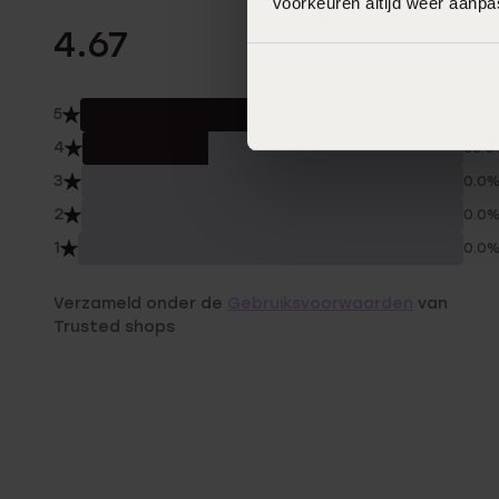
voorkeuren altijd weer aanp
3 Beoordelinge
4.67
5
67.0
4
33.
3
0.0
2
0.0
1
0.0
Verzameld onder de
Gebruiksvoorwaarden
van
Trusted shops