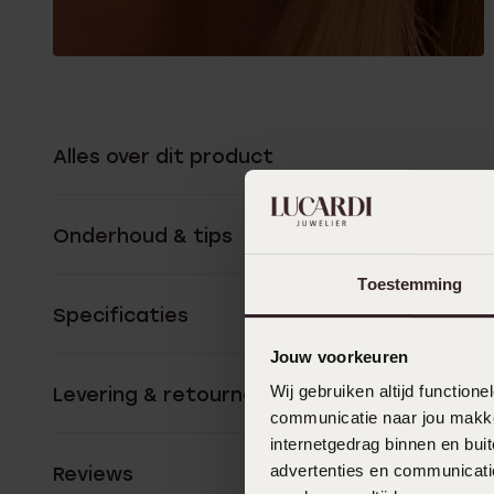
Alles over dit product
Onderhoud & tips
Toestemming
Specificaties
Jouw voorkeuren
Wij gebruiken altijd functio
Levering & retourneren
communicatie naar jou makkel
internetgedrag binnen en bu
advertenties en communicatie
Reviews