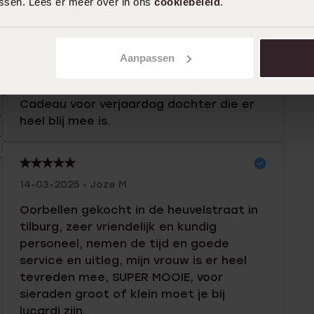
assen. Lees er meer over in ons
cookiebeleid
.
n
Filter
Aanpassen
%
15-01-2026 - Adri Van Der Zee
0%
Cadeau voor verjaardag dochter die er
%
heel blij mee is.
%
%
14-03-2025 - Joze M.
Oorbellen gekocht in de heuvelstraat in
tilburg, zeer vriendelijk en kundig
personeel, nemen de tijd en goede
service en uitleg, mijn vrouw is er heel
tevreden mee, SUPER MOOIE, voor
sieraden groot of klein moet je bij
lucardi zijn.