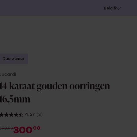
e
Gaatjes schieten
België
Duurzamer
Lucardi
14 karaat gouden oorringen
16,5mm
4.67
(3)
300
00
599.99