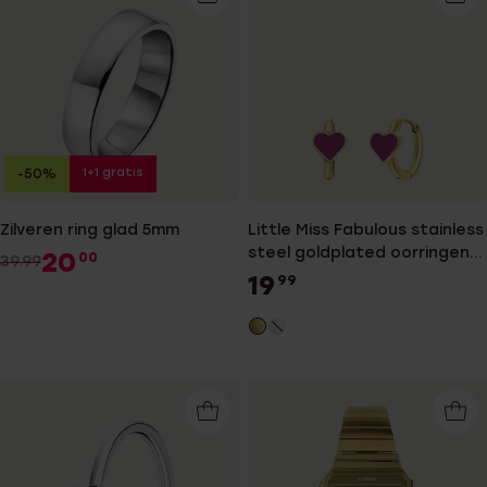
1+1 gratis
-50%
Zilveren ring glad 5mm
Little Miss Fabulous stainless
steel goldplated oorringen
20
00
39.99
met hart emaille fuchsia
19
99