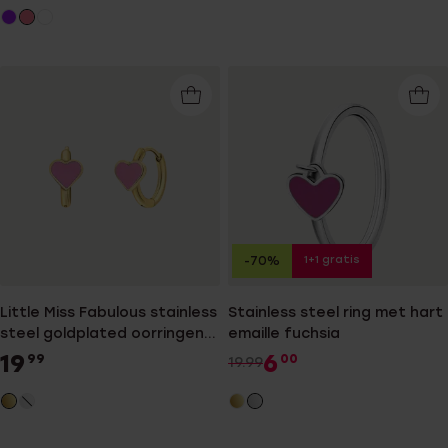
1+1 gratis
-70%
Little Miss Fabulous stainless
Stainless steel ring met hart
steel goldplated oorringen
emaille fuchsia
met hart emaille lichtroze
19
6
99
00
19.99