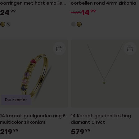
oorringen met hart emaille
oorbellen rond 4mm zirkonia
lichtroze
24
14
99
99
19.99
Duurzamer
14 karaat geelgouden ring 5
14 Karaat gouden ketting
multicolor zirkonia's
diamant 0,19ct
219
579
99
99