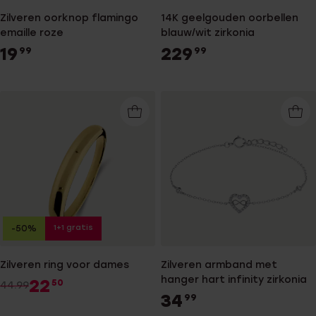
Zilveren oorknop flamingo
14K geelgouden oorbellen
emaille roze
blauw/wit zirkonia
19
229
99
99
1+1 gratis
-50%
Zilveren ring voor dames
Zilveren armband met
hanger hart infinity zirkonia
22
50
44.99
34
99