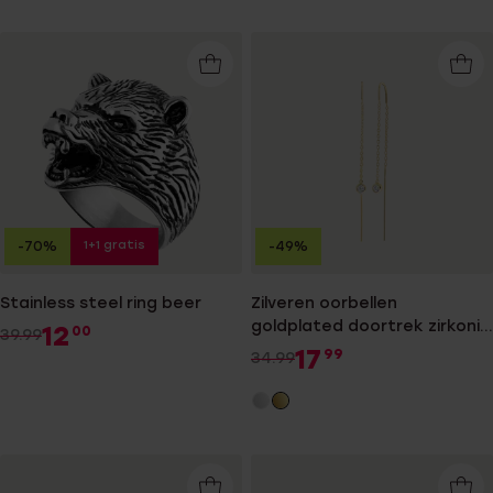
1+1 gratis
-70%
-49%
Stainless steel ring beer
Zilveren oorbellen
goldplated doortrek zirkonia
12
00
39.99
voor dames
17
99
34.99