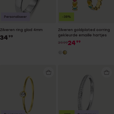
Personaliseer
-38%
Zilveren ring glad 4mm
Zilveren goldplated oorring
gekleurde emaille hartjes
34
99
24
99
39.99