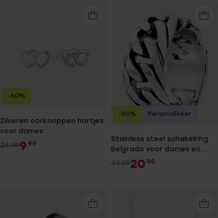
-60%
-50%
Personaliseer
Zilveren oorknoppen hartjes
voor dames
Stainless steel schakelring
9
99
24.99
Belgrado voor dames en
heren
20
00
49.99