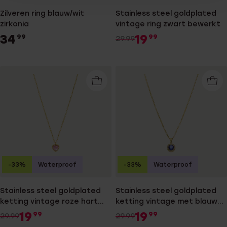
Zilveren ring blauw/wit
Stainless steel goldplated
zirkonia
vintage ring zwart bewerkt
34
19
99
99
29.99
-33%
Waterproof
-33%
Waterproof
Stainless steel goldplated
Stainless steel goldplated
ketting vintage roze hart
ketting vintage met blauwe
voor dames
zirkonia voor dames
19
19
99
99
29.99
29.99