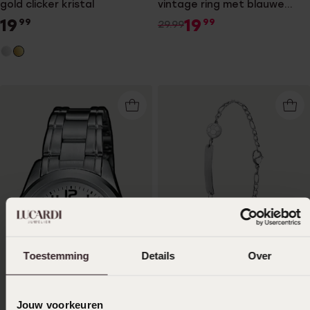
gold clicker kristal
vintage ring met blauwe
zirkonia
19
19
99
99
29.99
Personaliseer
Toestemming
Details
Over
Stainless steel
plaatarmband met voetbal
24
99
Jouw voorkeuren