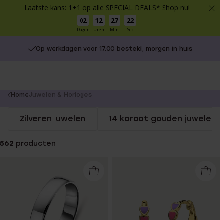
Laatste kans: 1+1 op alle SPECIAL DEALS* Shop nu!
02
12
27
21
Dagen
Uren
Min
Sec
Op werkdagen voor 17.00 besteld, morgen in huis
Gratis verzending vanaf €49
You
Home
Juwelen & Horloges
are
Zilveren juwelen
14 karaat gouden juwelen
here:
562
producten