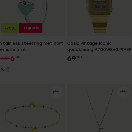
1+1 gratis
-70%
Stainless steel ring met hart
Casio vintage iconic
emaille mint
goudkleurig A700WEVG-9AEF
6
69
00
90
19.99