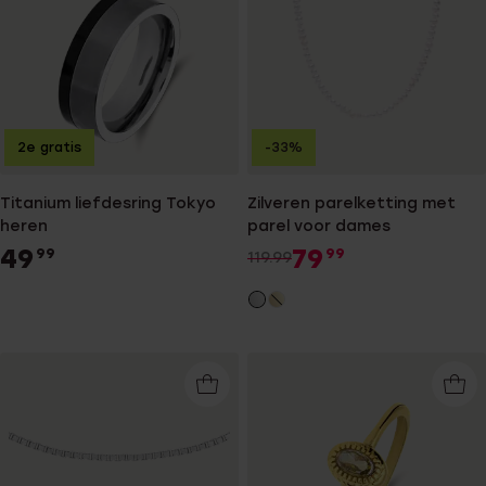
2e gratis
-33%
Titanium liefdesring Tokyo
Zilveren parelketting met
heren
parel voor dames
49
79
99
99
119.99