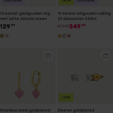
Duurzamer
-40%
Duurzamer
14 karaat geelgouden ring
14 Karaat witgouden railring
met witte zirkonia steen
29 diamanten 0,08ct
129
349
99
99
579.99
-25%
Stainless steel goldplated
Zilveren goldplated