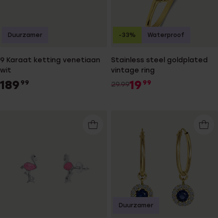
Duurzamer
-33%
Waterproof
9 Karaat ketting venetiaan
Stainless steel goldplated
wit
vintage ring
189
19
99
99
29.99
Duurzamer