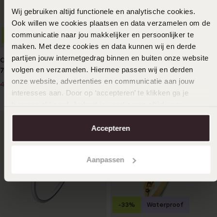
Wij gebruiken altijd functionele en analytische cookies.
Ook willen we cookies plaatsen en data verzamelen om de
communicatie naar jou makkelijker en persoonlijker te
-20%
maken. Met deze cookies en data kunnen wij en derde
partijen jouw internetgedrag binnen en buiten onze website
Casio horloge LTP-1259D-
volgen en verzamelen. Hiermee passen wij en derden
7BEF
onze website, advertenties en communicatie aan jouw
39
99
49.90
interesses aan. Door op ‘accepteren’ te klikken ga je
hiermee akkoord. Je kunt je voorkeuren altijd weer
aanpassen. Lees er meer over in ons
cookiebeleid
.
Accepteren
Aanpassen
-33%
Waterproof