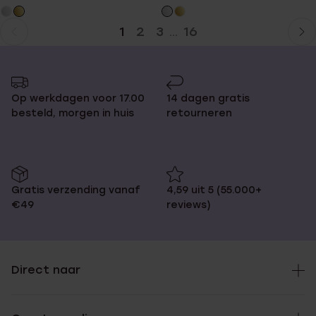
1
2
3
16
...
Huidige
Ga
pagina
naar
pagina
Op werkdagen voor 17.00
14 dagen gratis
besteld, morgen in huis
retourneren
Gratis verzending vanaf
4,59 uit 5 (55.000+
€49
reviews)
Direct naar