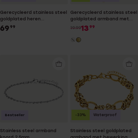
Gerecycleerd stainless steel
Gerecycleerd stainless steel
goldplated heren
goldplated armband met
plaatarmband
groene kralen
69
13
99
99
19.99
-33%
Waterproof
Bestseller
Stainless steel armband
Stainless steel goldplated
koord 2,5mm
armband met bewerking