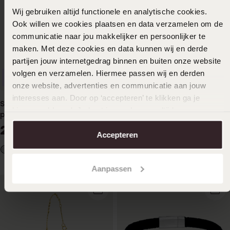
Wij gebruiken altijd functionele en analytische cookies.
Ook willen we cookies plaatsen en data verzamelen om de
communicatie naar jou makkelijker en persoonlijker te
maken. Met deze cookies en data kunnen wij en derde
partijen jouw internetgedrag binnen en buiten onze website
volgen en verzamelen. Hiermee passen wij en derden
Personaliseer
-30%
Duurzamer
onze website, advertenties en communicatie aan jouw
interesses aan. Door op ‘accepteren’ te klikken ga je
Stainless steel
Stainless steel goldplated
hiermee akkoord. Je kunt je voorkeuren altijd weer
plaatarmband met voetbal
armband met hanger
aanpassen. Lees er meer over in ons
cookiebeleid
.
plat/rond
24
13
99
99
19.99
Accepteren
Aanpassen