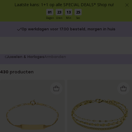
Laatste kans: 1+1 op alle SPECIAL DEALS* Shop nu!
01
23
13
24
Dagen
Uren
Min
Sec
Op werkdagen voor 17.00 besteld, morgen in huis
You
Juwelen & Horloges
Armbanden
are
here:
430
producten