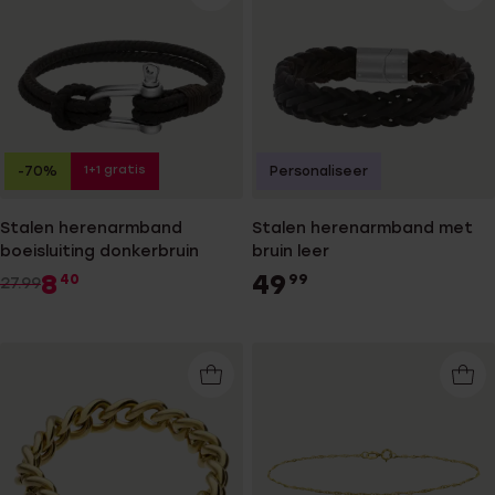
1+1 gratis
-70%
Personaliseer
Stalen herenarmband
Stalen herenarmband met
boeisluiting donkerbruin
bruin leer
8
49
40
99
27.99