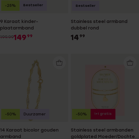
Bestseller
-25%
Bestseller
9 Karaat kinder-
Stainless steel armband
plaatarmband
dubbel rond
149
14
99
99
199.99
1+1 gratis
-50%
Duurzamer
-50%
14 Karaat bicolor gouden
Stainless steel armbanden
armband
goldplated Moeder/Dochter