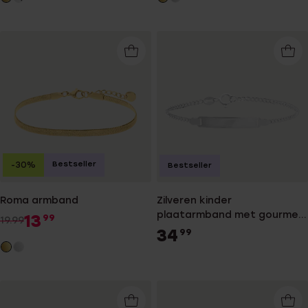
Bestseller
-30%
Bestseller
Roma armband
Zilveren kinder
plaatarmband met gourmet
13
99
19.99
schakel
34
99