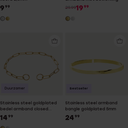
9
19
99
99
29.99
Duurzamer
Bestseller
Stainless steel goldplated
Stainless steel armband
bedel armband closed
bangle goldplated 5mm
forever
14
24
99
99