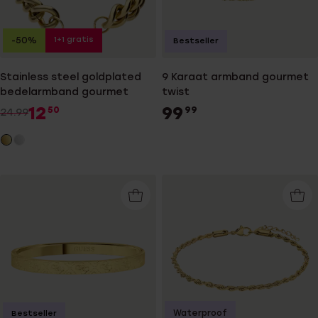
1+1 gratis
-50%
Bestseller
Stainless steel goldplated
9 Karaat armband gourmet
bedelarmband gourmet
twist
12
99
50
99
24.99
Waterproof
Bestseller