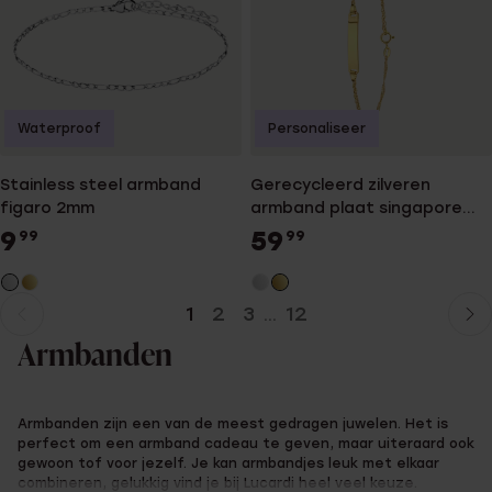
Waterproof
Personaliseer
Stainless steel armband
Gerecycleerd zilveren
figaro 2mm
armband plaat singapore
hart
9
59
99
99
1
2
3
12
...
Huidige
Ga
pagina
naar
Armbanden
pagina
Armbanden zijn een van de meest gedragen juwelen. Het is
perfect om een armband cadeau te geven, maar uiteraard ook
gewoon tof voor jezelf. Je kan armbandjes leuk met elkaar
combineren, gelukkig vind je bij Lucardi heel veel keuze.