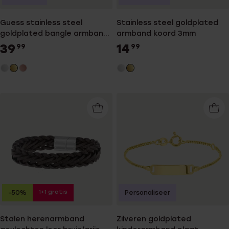
Guess stainless steel
Stainless steel goldplated
goldplated bangle armband
armband koord 3mm
4G logo
39
14
99
99
1+1 gratis
-50%
Personaliseer
Stalen herenarmband
Zilveren goldplated