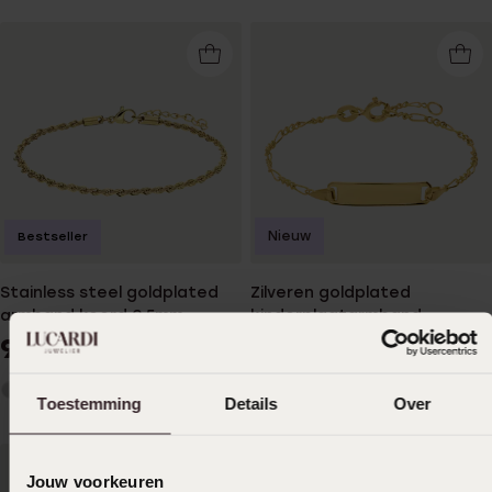
Nieuw
Bestseller
Stainless steel goldplated
Zilveren goldplated
armband koord 2,5mm
kinderplaatarmband
9
39
99
99
Toestemming
Details
Over
Jouw voorkeuren