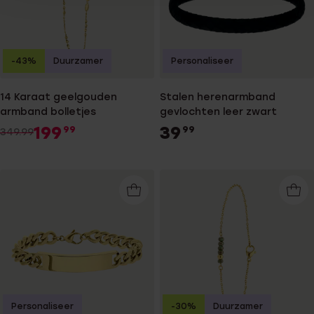
-43%
Duurzamer
Personaliseer
14 Karaat geelgouden
Stalen herenarmband
armband bolletjes
gevlochten leer zwart
199
39
99
99
349.99
Personaliseer
-30%
Duurzamer