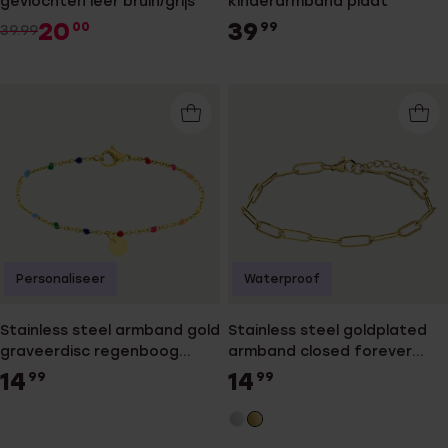
gevlochten leer bruin/grijs
kinderarmband plaat
20
39
00
99
39.99
Personaliseer
Waterproof
Stainless steel armband gold
Stainless steel goldplated
graveerdisc regenboog
armband closed forever
emaille
4mm
14
14
99
99