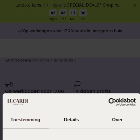
Laatste kans: 1+1 op alle SPECIAL DEALS* Shop nu!
02
02
17
36
Dagen
Uren
Min
Sec
Op werkdagen voor 17.00 besteld, morgen in huis
You
Armbanden
Diamanten armbanden
are
here:
Op werkdagen voor 17.00
14 dagen gratis
besteld, morgen in huis
retourneren
Toestemming
Details
Over
Gratis verzending vanaf
4,59 uit 5 (55.000+
€49
reviews)