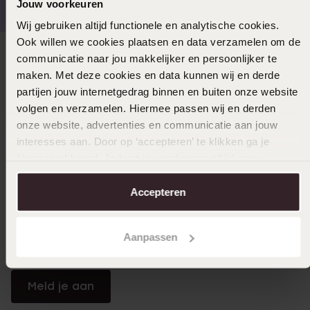
Jouw voorkeuren
Wij gebruiken altijd functionele en analytische cookies.
Ook willen we cookies plaatsen en data verzamelen om de
communicatie naar jou makkelijker en persoonlijker te
Direct naar
maken. Met deze cookies en data kunnen wij en derde
partijen jouw internetgedrag binnen en buiten onze website
Over Lucardi
volgen en verzamelen. Hiermee passen wij en derden
onze website, advertenties en communicatie aan jouw
interesses aan. Door op ‘accepteren’ te klikken ga je
Klantendienst
hiermee akkoord. Je kunt je voorkeuren altijd weer
aanpassen. Lees er meer over in ons
cookiebeleid
.
Accepteren
LUCARDI MEMBER
Word member en ontvang altijd minimaal 10% korting
Aanpassen
op al jouw aankopen
Meld je aan