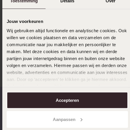
Toestemming
Details
Over
Uitverkocht
Jouw voorkeuren
Wij gebruiken altijd functionele en analytische cookies. Ook
Ook leuk voor jou
willen we cookies plaatsen en data verzamelen om de
communicatie naar jou makkelijker en persoonlijker te
maken. Met deze cookies en data kunnen wij en derde
partijen jouw internetgedrag binnen en buiten onze website
Anderen kochten ook
volgen en verzamelen. Hiermee passen wij en derden onze
website, advertenties en communicatie aan jouw interesses
aan. Door op ‘accepteren’ te klikken ga je hiermee akkoord.
Je kunt je voorkeuren altijd weer aanpassen. Lees er meer
over in ons
cookiebeleid
.
Accepteren
Op werkdagen voor 17.00
14 dagen gratis
besteld, morgen in huis
retourneren
Aanpassen