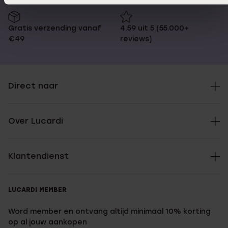
Gratis verzending vanaf
4,59 uit 5 (55.000+
€49
reviews)
Direct naar
Over Lucardi
Klantendienst
LUCARDI MEMBER
Word member en ontvang altijd minimaal 10% korting
op al jouw aankopen