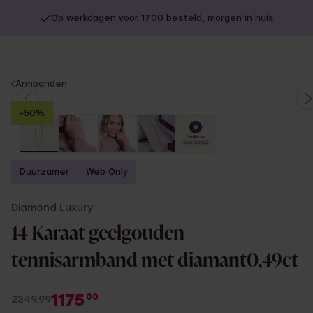
Op werkdagen voor 17.00 besteld, morgen in huis
You
Armbanden
are
-50%
here:
Duurzamer
Web Only
Diamond Luxury
14 Karaat geelgouden
tennisarmband met diamant0,49ct
1175
00
2349.99