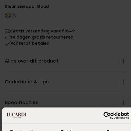
Kleur sieraad:
Goud
Gratis verzending vanaf €49
14 dagen gratis retourneren
Achteraf betalen
Alles over dit product
Onderhoud & tips
Specificaties
Levering & retourneren