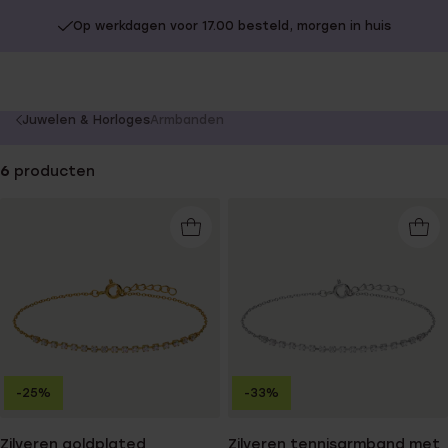
Op werkdagen voor 17.00 besteld, morgen in huis
You
Juwelen & Horloges
Armbanden
are
here:
6
producten
-25%
-33%
Zilveren goldplated
Zilveren tennisarmband met