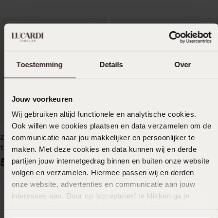
Toestemming
Details
Over
Jouw voorkeuren
Wij gebruiken altijd functionele en analytische cookies.
Ook willen we cookies plaatsen en data verzamelen om de
communicatie naar jou makkelijker en persoonlijker te
Zilveren goldplated
Zilveren tennisarmband
tennisarmband met
maken. Met deze cookies en data kunnen wij en derde
49
99
59
partijen jouw internetgedrag binnen en buiten onze website
99
volgen en verzamelen. Hiermee passen wij en derden
1
Huidige
Ga
onze website, advertenties en communicatie aan jouw
pagina
naar
Armbanden
interesses aan. Door op ‘accepteren’ te klikken ga je
pagina
hiermee akkoord. Je kunt je voorkeuren altijd weer