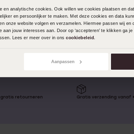
1
e vinden maar gelukkig is er
nele en analytische cookies. Ook willen we cookies plaatsen en 
ft natuurlijk ook leuke nieuwe
ijker en persoonlijker te maken. Met deze cookies en data kunn
adeau te geven én te krijgen! Een
iten onze website volgen en verzamelen. Hiermee passen wij en 
eren heren plaatarmband. Deze
n plaatje wat soms versierd is.
 aan jouw interesses aan. Door op ‘accepteren’ te klikken ga je
erd zou kunnen worden voor een
assen. Lees er meer over in ons
cookiebeleid
.
Aanpassen
aatarmband shop
gratis retourneren
Gratis verzending vanaf
 Lucardi, of je nu voor jezelf
e sieraden kan laten graveren? Zo
ken door er een eigen tekstje,