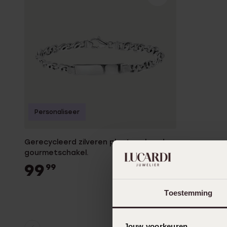
Gepersonaliseerde
Disney
juwelen
K3
Enkelbandjes
Accessoires
Personaliseer
Gerecycleerd zilveren plaatarmband
gourmetschakel.
99
99
Toestemming
Jouw voorkeuren