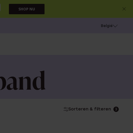
SHOP NU
e
Gaatjes schieten
België
mband
Sorteren & filteren
3