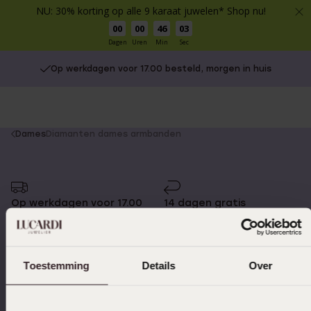
NU: 30% korting op alle 9 karaat juwelen* Shop nu!
00
00
46
03
Dagen
Uren
Min
Sec
Op werkdagen voor 17.00 besteld, morgen in huis
You
Dames
Diamanten dames armbanden
are
here:
Op werkdagen voor 17.00
14 dagen gratis
besteld, morgen in huis
retourneren
Toestemming
Details
Over
Gratis verzending vanaf
4,59 uit 5 (55.000+
€49
reviews)