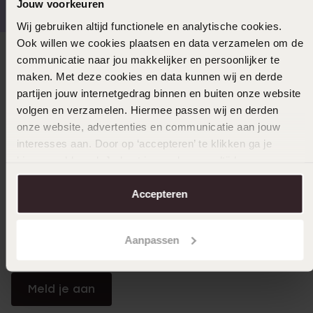
Jouw voorkeuren
Wij gebruiken altijd functionele en analytische cookies.
Ook willen we cookies plaatsen en data verzamelen om de
communicatie naar jou makkelijker en persoonlijker te
Direct naar
maken. Met deze cookies en data kunnen wij en derde
partijen jouw internetgedrag binnen en buiten onze website
Over Lucardi
volgen en verzamelen. Hiermee passen wij en derden
onze website, advertenties en communicatie aan jouw
interesses aan. Door op ‘accepteren’ te klikken ga je
Klantendienst
hiermee akkoord. Je kunt je voorkeuren altijd weer
aanpassen. Lees er meer over in ons
cookiebeleid
.
Accepteren
LUCARDI MEMBER
Word member en ontvang altijd minimaal 10% korting
Aanpassen
op al jouw aankopen
Meld je aan