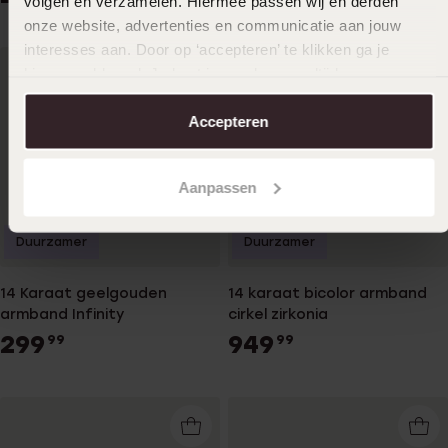
volgen en verzamelen. Hiermee passen wij en derden
onze website, advertenties en communicatie aan jouw
interesses aan. Door op ‘accepteren’ te klikken ga je
hiermee akkoord. Je kunt je voorkeuren altijd weer
aanpassen. Lees er meer over in ons
cookiebeleid
.
Accepteren
Aanpassen
Duurzamer
Duurzamer
14 Karaat geelgouden
14 karaat bicolor armband
armband Infinity
cirkel zirkonia
299
949
99
99