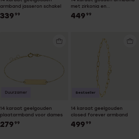
armband jasseron schakel
met zirkonia en
zoetwaterparel
339
449
99
99
Duurzamer
Bestseller
14 karaat geelgouden
14 karaat geelgouden
plaatarmband voor dames
closed forever armband
279
499
99
99