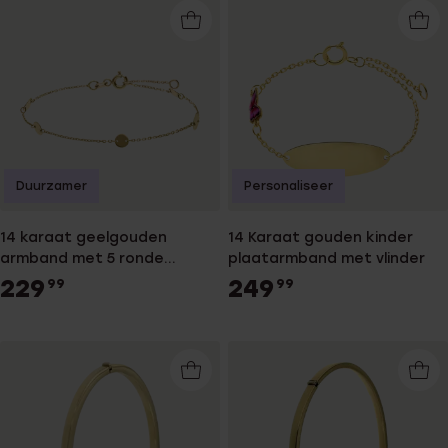
Duurzamer
Personaliseer
14 karaat geelgouden
14 Karaat gouden kinder
armband met 5 ronde
plaatarmband met vlinder
plaatjes
229
249
99
99