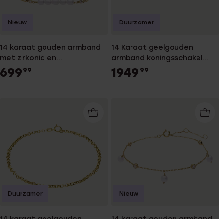
Nieuw
Duurzamer
14 karaat gouden armband
14 Karaat geelgouden
met zirkonia en
armband koningsschakel
zoetwaterparel
4mm
699
1949
99
99
Duurzamer
Nieuw
14 karaat geelgouden
14 karaat gouden armband