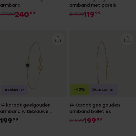
armband
armband met parels
240
119
00
99
479.99
249.99
-43%
Duurzamer
Bestseller
14 karaat geelgouden
14 Karaat geelgouden
armband wit&blauwe
armband bolletjes
zirkonia
199
199
99
99
349.99