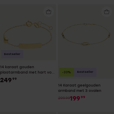
Bestseller
14 karaat gouden
plaatarmband met hart voor
Bestseller
-33%
kinderen
249
99
14 Karaat geelgouden
armband met 3 ovalen
199
99
299.99