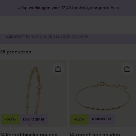
Op werkdagen voor 17.00 besteld, morgen in huis
You
Lucardi
14 karaat gouden Lucardi armband
are
here:
35
producten
Bestseller
-50%
Duurzamer
-52%
14 Karaat bicolor gouden
14 karaat geelgouden