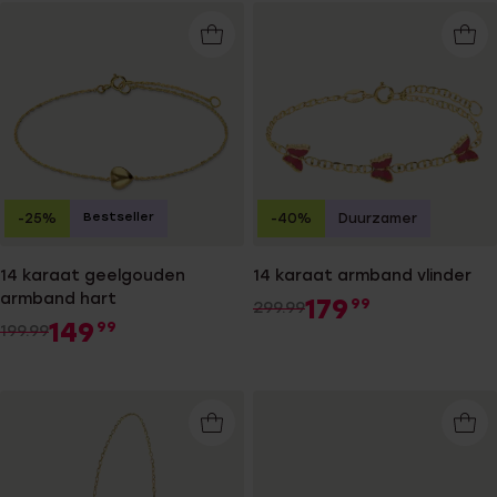
Bestseller
-25%
-40%
Duurzamer
14 karaat geelgouden
14 karaat armband vlinder
armband hart
179
99
299.99
149
99
199.99