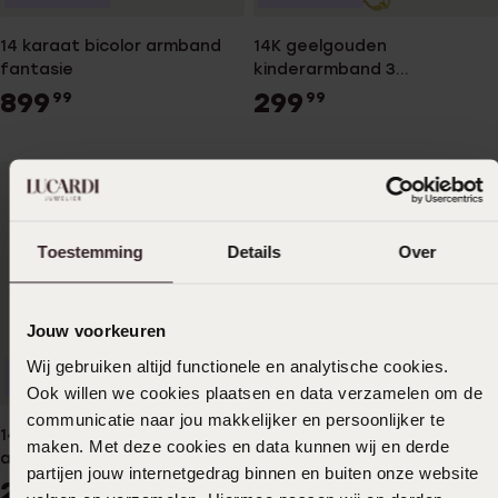
14 karaat bicolor armband
14K geelgouden
fantasie
kinderarmband 3
lheersbeestjes
899
299
99
99
Toestemming
Details
Over
Jouw voorkeuren
Wij gebruiken altijd functionele en analytische cookies.
Personaliseer
Duurzamer
Ook willen we cookies plaatsen en data verzamelen om de
communicatie naar jou makkelijker en persoonlijker te
14 Karaat geelgouden
14 karaat bicolor armband
maken. Met deze cookies en data kunnen wij en derde
armband met graveerplaat
infinity
partijen jouw internetgedrag binnen en buiten onze website
hart
299
849
99
99