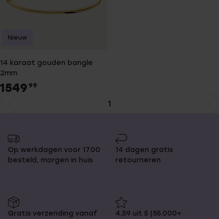
Nieuw
14 karaat gouden bangle
2mm
1549
99
1
Huidige
Ga
pagina
naar
pagina
Op werkdagen voor 17.00
14 dagen gratis
besteld, morgen in huis
retourneren
Gratis verzending vanaf
4,59 uit 5 (55.000+