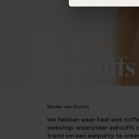
Earcuffs
Renée van Druten
We hebben weer heel wat toffe
webshop, waaronder earcuffs die
trend om een earparty te creëre