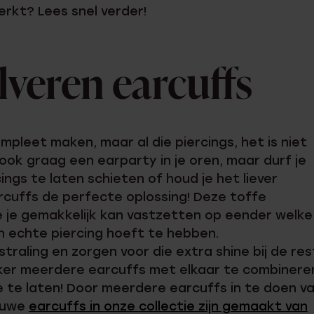
rkt? Lees snel verder!
lveren earcuffs
mpleet maken, maar al die piercings, het is niet
 ook graag een earparty in je oren, maar durf je
ngs te laten schieten of houd je het liever
arcuffs de perfecte oplossing! Deze toffe
die je gemakkelijk kan vastzetten op eender welke
en echte piercing hoeft te hebben.
traling en zorgen voor die extra shine bij de res
eker meerdere earcuffs met elkaar te combinere
je te laten! Door meerdere earcuffs in te doen va
ieuwe
earcuffs in onze collectie zijn gemaakt van