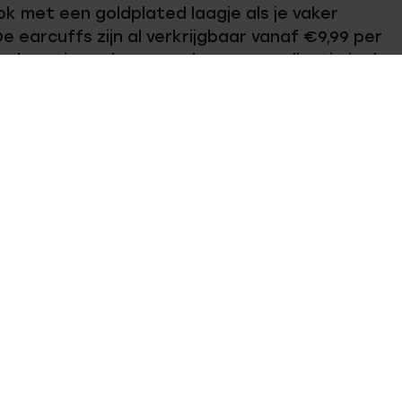
 met een goldplated laagje als je vaker
e earcuffs zijn al verkrijgbaar vanaf €9,99 per
n keertje proberen! En hou onze collectie in de
er earcuffs gaan toevoegen in de toekomst! We
gratis retourneren
Gratis verzending vanaf
KLANTENDIENST
Veelgestelde vragen