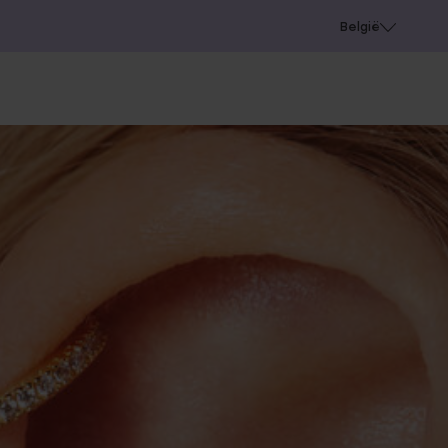
e
Gaatjes schieten
België