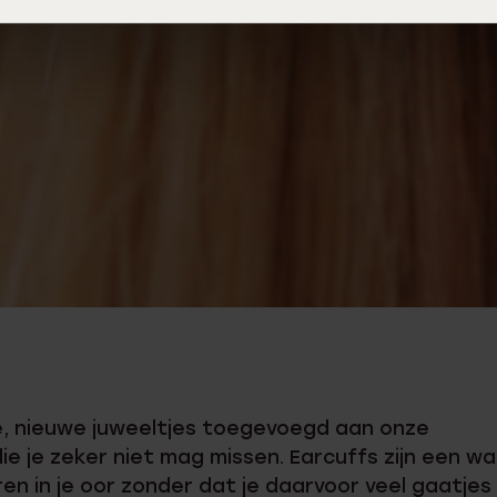
, nieuwe juweeltjes toegevoegd aan onze
 je zeker niet mag missen. Earcuffs zijn een wa
n in je oor zonder dat je daarvoor veel gaatjes