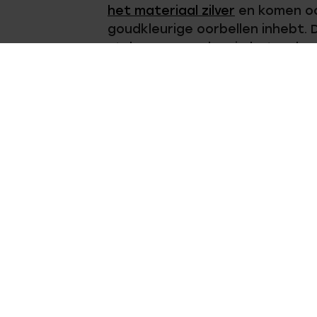
het materiaal zilver
en komen ook
goudkleurige oorbellen inhebt. D
stuk. Daarvoor kan je het wel ee
gaten want we zullen zeker me
earcuff is jouw favoriet?
Op werkdagen voor 17.00 besteld,
14 dagen 
morgen in huis
DIRECT NAAR
OVER LUCARDI
Oorbellen
Over Lucardi