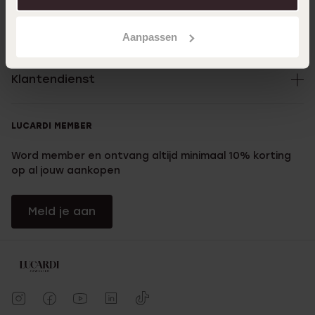
Over Lucardi
Aanpassen
Klantendienst
LUCARDI MEMBER
Word member en ontvang altijd minimaal 10% korting
op al jouw aankopen
Meld je aan