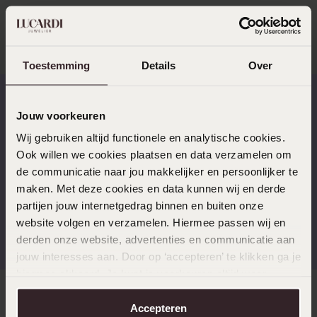
Probeer een andere zoekopdracht
Toestemming
Details
Over
Jouw voorkeuren
Op werkdagen voor 17.00
14 dagen gratis
Wij gebruiken altijd functionele en analytische cookies.
besteld, morgen in huis
retourneren
Ook willen we cookies plaatsen en data verzamelen om
de communicatie naar jou makkelijker en persoonlijker te
maken. Met deze cookies en data kunnen wij en derde
partijen jouw internetgedrag binnen en buiten onze
Gratis verzending vanaf
4,59 uit 5 (55.000+
website volgen en verzamelen. Hiermee passen wij en
€49
reviews)
derden onze website, advertenties en communicatie aan
jouw interesses aan. Door op ‘accepteren’ te klikken ga je
hiermee akkoord. Je kunt je voorkeuren altijd weer
aanpassen. Lees er meer over in ons
cookiebeleid
.
Direct naar
Accepteren