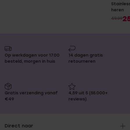
Stainles
heren
2
49.99
Op werkdagen voor 17.00
14 dagen gratis
besteld, morgen in huis
retourneren
Gratis verzending vanaf
4,59 uit 5 (55.000+
€49
reviews)
Direct naar