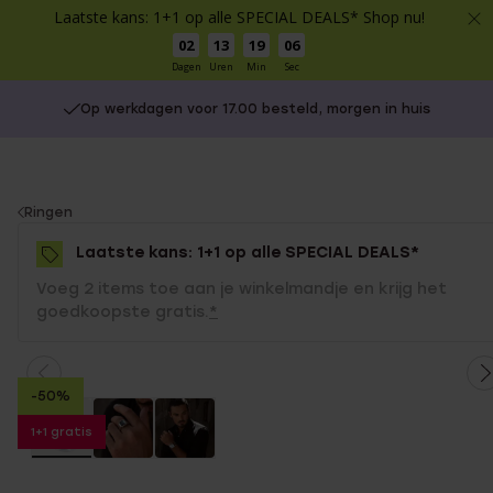
Laatste kans: 1+1 op alle SPECIAL DEALS* Shop nu!
02
13
19
06
Dagen
Uren
Min
Sec
Op werkdagen voor 17.00 besteld, morgen in huis
You
Ringen
are
Laatste kans: 1+1 op alle SPECIAL DEALS*
here:
Voeg 2 items toe aan je winkelmandje en krijg het
goedkoopste gratis.
*
-50%
1+1 gratis