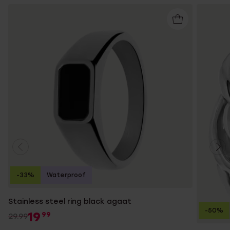
-33%
Waterproof
Stainless steel ring black agaat
-50%
19
99
29.99